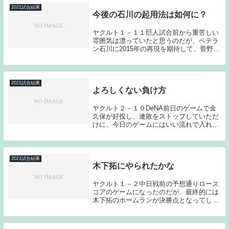
今の...
2021試合結果
今後の石川の起用法は如何に？
ヤクルト１－１１巨人試合前から重苦しい
雰囲気は漂っていたと思うのだが、ベテラ
ン石川に2015年の再現を期待して、菅野と
の投げ合いを見守るつもりでいた。しかし
その石川が初回に巨人打線に掴まり、1ア
ウトしか取れずにマウンドを降りると、そ
の後は一...
2021試合結果
よろしくない負け方
ヤクルト２－１０DeNA前日のゲームで金
久保が好投し、連敗をストップしていただ
けに、今日のゲームにはいい流れで入れた
と思うのだが、ミスの連続が失点に直結
し、大敗を喫することとなってしまった。
プロとして当たり前にこなしてもらいたい
プレーが出来...
2021試合結果
木下拓にやられたかな
ヤクルト１－２中日戦前の予想通りロース
コアのゲームになったのだが、最終的には
木下拓のホームランが決勝点となってしま
った。このホームラン含めて木下拓に上手
くゲームをコントロールされてしまった印
象である。昨シーズンの記事でも少しだけ