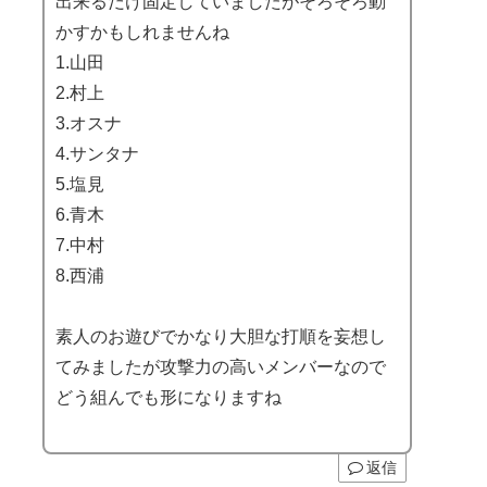
出来るだけ固定していましたがそろそろ動
かすかもしれませんね
1.山田
2.村上
3.オスナ
4.サンタナ
5.塩見
6.青木
7.中村
8.西浦
素人のお遊びでかなり大胆な打順を妄想し
てみましたが攻撃力の高いメンバーなので
どう組んでも形になりますね
返信