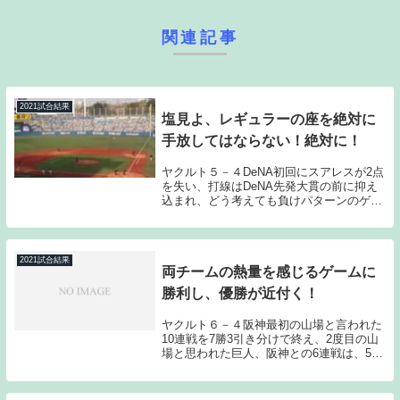
関連記事
2021試合結果
塩見よ、レギュラーの座を絶対に
手放してはならない！絶対に！
ヤクルト５－４DeNA初回にスアレスが2点
を失い、打線はDeNA先発大貫の前に抑え
込まれ、どう考えても負けパターンのゲー
ムと思われたのだが、塩見の一発から徐々
に試合が動き出し、8回に内川のタイムリ
ーで点差を縮めると塩見に同点2点タイム
リー2...
2021試合結果
両チームの熱量を感じるゲームに
勝利し、優勝が近付く！
ヤクルト６－４阪神最初の山場と言われた
10連戦を7勝3引き分けで終え、2度目の山
場と思われた巨人、阪神との6連戦は、5勝
1敗で乗り切ってみせた。直接対決でヤク
ルトを叩こうと意気込んできた巨人、阪神
相手に5勝1敗という数字を残せたことは、