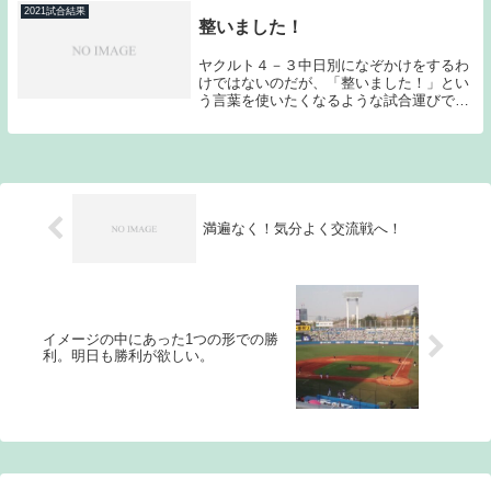
触れたのだが...
2021試合結果
整いました！
ヤクルト４－３中日別になぞかけをするわ
けではないのだが、「整いました！」とい
う言葉を使いたくなるような試合運びで3
シーズンぶりの5連勝を達成した。先週は
DeNA戦での3連勝があり、直後の阪神戦に
良い形で挑めると感じていたのだが、甲子
園で白星...
満遍なく！気分よく交流戦へ！
イメージの中にあった1つの形での勝
利。明日も勝利が欲しい。