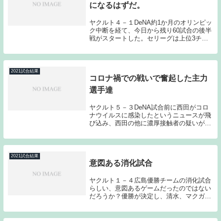
になるはずだ。
ヤクルト４－１DeNA約1か月のオリンピッ
ク中断を経て、今日から残り60試合の後半
戦がスタートした。セリーグは上位3チー
ムと下位3チームとでゲーム差が大きく離
れる中での後半戦となった。首位阪神は5
位広島相手に2勝1敗、2位巨人は4位中日相
手...
2021試合結果
コロナ禍での戦いで奮起した主力
選手達
ヤクルト５－３DeNA試合前に西田がコロ
ナウイルスに感染したというニュースが飛
び込み、西田の他に濃厚接触者の疑いがあ
る内川、青木、山田、スアレス、西浦が登
録を抹消された。その後内川、青木が濃厚
接触者に認定され、4月13日まで自宅隔離
となり、...
2021試合結果
意図ある消化試合
ヤクルト１－４広島優勝チームの消化試合
らしい、意図あるゲームだったのではない
だろうか？優勝が決定し、清水、マクガ
フ、川端らは登録を抹消し、ポストシーズ
ンに向けての準備の段階に入っている。奥
川の2桁勝利や川端の代打でのシーズン安