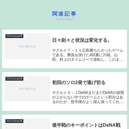
関連記事
2021試合結果
日々刻々と状況は変化する。
ヤクルト７－１１広島勝ちたかったゲーム
である。勝負を掛けた4回裏に川端、山
田、村上のタイムリーで逆転し、このまま
逃げ切りを図ったのだが、継投が前倒しに
なる中でミスも絡みリリーフ陣が逆転を許
してしまった。明らかに失速している訳で
はないのだが、...
2021試合結果
初回のソロ2発で逃げ切る
ヤクルト２－１DeNAまだまだDeNAの状態
が上がらない中でのゲームという部分はあ
るのだが、投手陣がよく踏ん張ってくれ
た。こういうゲームを拾えたことは大きい
と感じる。勝てるときにしっかり勝ってお
くことは大切なことである。初回のソロ2
発以降は...
2021試合結果
後半戦のキーポイントはDeNA戦