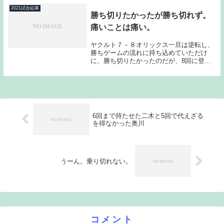
打記録への挑戦...
2021試合結果
勝ち切りたかったが勝ち切れず。
痛いことは痛い。
ヤクルト７－８オリックス一旦は逆転し、
勝ちゲームの流れに持ち込めていただけ
に、勝ち切りたかったのだが、8回に登板
した石山が崩れ、結局試合をひっくり返さ
れてしまった。個人的には日本ハム、オリ
ックスとの6連戦を4勝2敗以上で乗り切っ
てもらいたい...
6回まで持たせた二木と5回で代えざる
を得なかった奥川
うーん。乗り切れない。
コメント