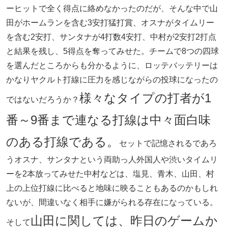
ーヒットで全く得点に絡めなかったのだが、そんな中で山
田がホームランを含む3安打猛打賞、オスナがタイムリー
を含む2安打、サンタナが4打数4安打、中村が2安打2打点
と結果を残し、5得点を奪ってみせた。チームで8つの四球
を選んだところからも分かるように、ロッテバッテリーは
かなりヤクルト打線に圧力を感じながらの投球になったの
様々なタイプの打者が1
ではないだろうか？
番～9番まで連なる打線は中々面白味
のある打線である。
セットで記憶されるであろ
うオスナ、サンタナという両助っ人外国人や渋いタイムリ
ーを2本放ってみせた中村などは、塩見、青木、山田、村
上の上位打線に比べると地味に映ることもあるのかもしれ
ないが、間違いなく相手に嫌がられる存在になっている。
山田に関しては、昨日のゲームか
そして