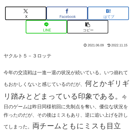
X
Facebook
はてブ
LINE
コピー
2021.06.09
2022.11.15
ヤクルト５－３ロッテ
今年の交流戦は一進一退の状況が続いている。いつ崩れて
何とかギリギ
もおかしくないと感じているのだが、
リ踏みとどまっている印象である。
今
日のゲームは昨日同様初回に先制点を奪い、優位な状況を
作ったのだが、その後はミスもあり、逆に追い上げを許し
両チームともにミスも目立
てしまった。