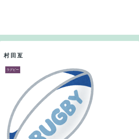
村田亙
ラグビー