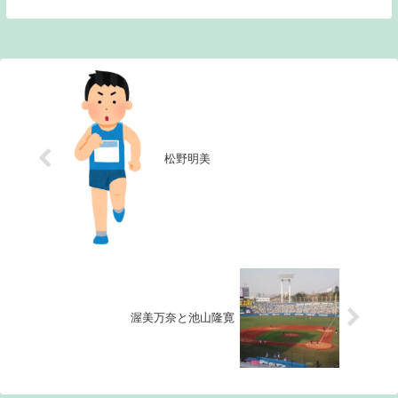
ド代表「オールブラックス」に８トライを
奪われるなど６－５４で完敗した。両国の
対戦成績は、親善試合を含めてオールブラ
ックスの５戦...
松野明美
渥美万奈と池山隆寛