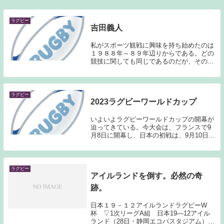
ラグビー
吉田義人
私がスポーツ観戦に興味を持ち始めたのは
１９８８年～８９年辺りからである。どの
競技に関しても同じであるのだが、その頃
に見たチーム、選手は強烈な印象となって
記憶に残されている。ラグビーであれば、
当時明治大学でスターウイングだった吉田
義人がその存...
ラグビー
2023ラグビーワールドカップ
いよいよラグビーワールドカップの開幕が
迫ってきている。今大会は、フランスで9
月8日に開幕し、日本の初戦は、9月10日の
チリ戦となっている。私自身ラグビー観戦
は好きなのだが、ここ最近はそれ程熱心に
見ている訳ではないのだが、情報に疎くな
ってしま...
ラグビー
アイルランドを倒す。必然の奇
跡。
日本１９－１２アイルランドラグビーW
杯 ▽1次リーグA組 日本19―12アイル
ランド（28日・静岡エコパスタジアム）1