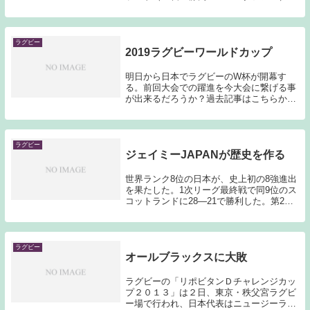
次リーグA組で世界ランク9位の日本が、同
2位のアイルランドから大金星を挙げた。
後半18分に福岡堅樹（パナソニック）が逆
転ト...
ラグビー
2019ラグビーワールドカップ
明日から日本でラグビーのW杯が開幕す
る。前回大会での躍進を今大会に繋げる事
が出来るだろうか？過去記事はこちらから
→「2015ラグビーワールドカップ開幕」前
回大会でエディ・ジョーンズHCが日本代
表を鍛え上げ、日本でもやれるというとこ
ろを示して...
ラグビー
ジェイミーJAPANが歴史を作る
世界ランク8位の日本が、史上初の8強進出
を果たした。1次リーグ最終戦で同9位のス
コットランドに28―21で勝利した。第2戦
で格上のアイルランドを撃破し、勢いに乗
ったフィフティーンの戦いは、新次元に突
入した。（スポーツ報知引用）台風19号の
影...
ラグビー
オールブラックスに大敗
ラグビーの「リポビタンＤチャレンジカッ
プ２０１３」は２日、東京・秩父宮ラグビ
ー場で行われ、日本代表はニュージーラン