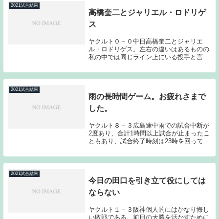
ムを勝...
2021試合結果
高橋奎二とジャリエル・ロドリゲ
ス
ヤクルト０－０中日高橋奎二とジャリエ
ル・ロドリゲス。左右の違いはあるものの
私の中では同じライン上にいる投手と言う
印象がある。投げるボール自体は一級品だ
が、そのボールを安定的に投げることが出
来ず、試合の中で崩れてしまう可能性が高
い投手。半面ハ...
2021試合結果
雨の長時間ゲーム。お疲れさまで
した。
ヤクルト８－３広島途中雨での試合中断が
2度あり、合計1時間以上試合が止まったこ
ともあり、試合終了時刻は23時を回ってい
た。途中昨日のゲームの嫌な空気が戻って
くるような場面もあったのだが、中断後の
7回裏をしっかり無失点で粘った今野と8回
の2ア...
2021試合結果
今日の田口を引き立て役にしては
ならない
ヤクルト１－３阪神個人的にはかなり悔し
い敗戦である。前日の大勝を活かすために