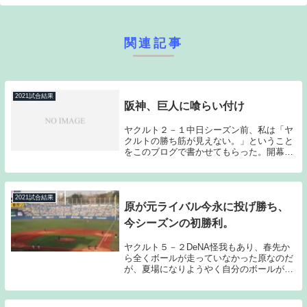
関連記事
2021試合結果
阪神、巨人に喰らい付け
ヤクルト２－１中日シーズン前、私は「ヤ
クルトの勝ち筋が見えない。」ということ
をこのブログで書かせてもらった。開幕シ
リーズで阪神に3連敗を喫した時には暗黒
時代の到来を覚悟した。しかしである。こ
こまでチームは首位阪神、2位巨人に喰ら
い付いている...
2021試合結果
原が元ライバル今永に投げ勝ち、
今シーズンの初勝利。
ヤクルト５－２DeNA怪我もあり、春先か
ら全くボールが走っていなかった原なのだ
が、夏場になりようやく自分のボールが投
げられるようになってきた。公式戦でどん
な投球を見せてくれるか気になっていたの
だが、DeNA相手に7回無失点の好投でチー