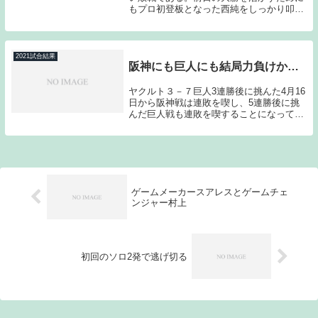
もプロ初登板となった西純をしっかり叩い
ておきたかったのだが、初回の貰ったチャ
ンスを活かすことが出来ず、結局5回をノ
ーヒットに抑えられ、プロ初勝利まで献上
してしまった...
2021試合結果
阪神にも巨人にも結局力負けか…
ヤクルト３－７巨人3連勝後に挑んた4月16
日から阪神戦は連敗を喫し、5連勝後に挑
んだ巨人戦も連敗を喫することになってし
まった。「力負け」と言って差し支えない
結果である。昨日、今日の投手陣が完全に
巨人の主力打者に掴まってしまった。要所
を締めら...
ゲームメーカースアレスとゲームチェ
ンジャー村上
初回のソロ2発で逃げ切る