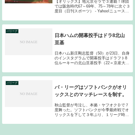
【オリックス】地元京セラで３連覇！球団
では阪急時代67～69年、75～78年に次ぐ３
度目（日刊スポーツ） - Yahoo!ニュースオ
リックスのパリーグ3連覇は見事である。
90年代後半からダイエー・ソフトバンクが
的確な補強と育成で絶対王者に君...
パリーグ
日本ハムの開幕投手はドラ8北山
亘基
日本ハム新庄剛志監督（50）が23日、自身
のインスタグラムで開幕投手はドラフト8
位ルーキーの北山亘基投手（22＝京産大）
が務めると発表した。（日刊スポーツ引
用）新庄監督がいきなり仕掛けてきた。開
幕投手にドラフト8位のルーキー北山を指
名した。...
パリーグ
パ・リーグはソフトバンクがオリ
ックスとのマッチレースを制す。
秋山監督が号泣し、本拠・ヤフオクＤで７
度舞った。ソフトバンクが今季最終戦でオ
リックスを下して３年ぶり、１リーグ時代
を含め１８度目（ソフトバンクとしては３
度目）のリーグ優勝を決めた。同点の延長
１０回に松田がサヨナラ打を放ち、４時間
２３分の死闘...