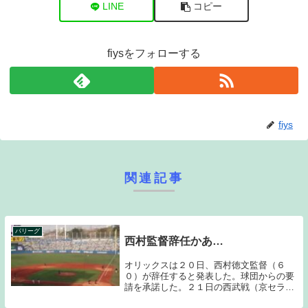
LINE
コピー
fiysをフォローする
fiys
関連記事
パリーグ
西村監督辞任かあ…
オリックスは２０日、西村徳文監督（６
０）が辞任すると発表した。球団からの要
請を承諾した。２１日の西武戦（京セラド
ーム）からは中嶋聡２軍監督（５１）が監