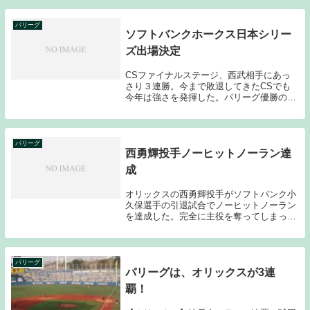
督代行としてチームの指揮をとる。就任３
年目の今季は１６勝３３敗４分け、借金１
７で最下位だっ...
パリーグ
ソフトバンクホークス日本シリー
ズ出場決定
CSファイナルステージ、西武相手にあっ
さり３連勝。今まで敗退してきたCSでも
今年は強さを発揮した。パリーグ優勝のと
きのブログにも書いたのだが、今年のソフ
トバンクは本当に強い。ここ１０年の優勝
チームでも最強と言っても良いのではない
だろうか？こ...
パリーグ
西勇輝投手ノーヒットノーラン達
成
オリックスの西勇輝投手がソフトバンク小
久保選手の引退試合でノーヒットノーラン
を達成した。完全に主役を奪ってしまっ
た。しかしこれこそプロ野球だと思う。今
シーズン苦しみぬいたオリックスに最後の
最後で希望の光が見えた。と言っても西投
手は昨シーズン...
パリーグ
パリーグは、オリックスが3連
覇！