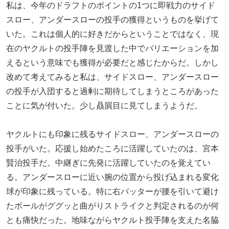
私は、今年のドラフトのポイントの1つに即戦力のサイド
スロー、アンダースローの投手の獲得というものを挙げて
いた。これは個人的に好きだからということではなく、現
在のヤクルトの投手陣を見渡した中でバリエーションを加
えるという意味でも獲得が必要だと感じたからだ。しかし
改めて考えてみると私は、サイドスロー、アンダースロー
の投手が入団すると過剰に期待してしまうところがあった
ことに気が付いた。少し贔屓目に見てしまうようだ。
ヤクルトにも印象に残るサイドスロー、アンダースローの
投手がいた。応援し始めたころに活躍していたのは、宮本
賢治投手だ。中継ぎに先発に活躍していたのを覚えてい
る。アンダースローに近い腕の位置から投げ込まれる変化
球が印象に残っている。特に右バッターが腰を引いて避け
たボールがググッと曲がりストライクと判定されるのが何
とも痛快だった。地味ながらヤクルト投手陣を支えた名脇