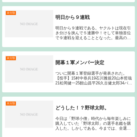
年は、お目当ての試合でマイナビシートの
チケットを確保することが出来ませんでし
た。幼児が2...
未分類
明日から９連戦
明日から９連戦である。ヤクルトは現在引
き分けを挟んで５連勝中！そして単独首位
で９連戦を迎えることとなった。最高の形
で９連戦に入って行ける。９連戦の相手
は、広島３連戦、DeNA３連戦、広島３連
戦の並びである。投手陣は好調な広島、前
回の３連戦で...
未分類
開幕１軍メンバー決定
ついに開幕１軍登録選手が発表された。
【投手】15村中恭兵19石川雅規20山本哲哉
21松岡健一25館山昌平26久古健太郎34バー
ネット45日高亮51藤田太陽67平井諒【捕
手】２相川亮二28田中雅彦52中村悠平【内
野手】00川島慶三６宮本慎也７...
未分類
どうした！？野球太郎。
今日は「野球小僧」時代から毎年楽しみに
購入していた「野球太郎」の選手名鑑を購
入した。しかしである。今までは、全選手
に対して平等に選手の特徴が記されていた