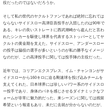
役だったのではないだろうか。
そして私の世代のヤクルトファンであれば絶対に忘れては
ならないサイドスロー高津臣吾投手が入団したのは90年で
ある。キレの良いストレートに西武潮崎から盗んだと言わ
れたシンカーを駆使し球界を代表するストッパーとしてヤ
クルトの黄金期を支えた。サイドスロー、アンダースロー
の投手は脇役の選手が多いというのが私の勝手なイメージ
なのだが、この高津投手に関しては投手陣の主役だった。
近年では、コリアンエクスプレス、イム・チャンヨンがサ
イドスローから160キロに迫る剛速球を投げ込みチームを
支えてくれた。日本球界には珍しいパワー系のサイドスロ
ー投手であり、身体のバネを感じさせるダイナミックなフ
ォームが非常に魅力的だった。来シーズンに関しては残留
希望という報道もあり、未だに去就が分からないのだが、