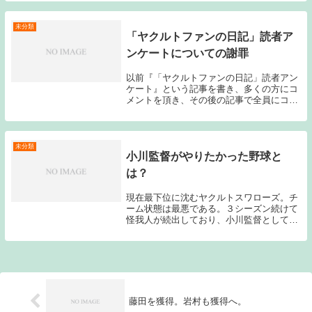
のだが、今年の選手名鑑は、選手ごとに割
くスペースが違っており、主力以外のメン
バーに関して...
未分類
「ヤクルトファンの日記」読者ア
ンケートについての謝罪
以前『「ヤクルトファンの日記」読者アン
ケート』という記事を書き、多くの方にコ
メントを頂き、その後の記事で全員にコメ
ント返しを行っていたつもりでいたのです
が、毎度コメントを頂いていたｋさんにコ
メント返しをしていないことに気付きまし
た。大変申し...
未分類
小川監督がやりたかった野球と
は？
現在最下位に沈むヤクルトスワローズ。チ
ーム状態は最悪である。３シーズン続けて
怪我人が続出しており、小川監督としても
非常に厳しい状況が続いている。このブロ
グを読んでくれている人なら分かると思う
のだが、私は小川監督の采配は正直好きで
ある。高田監...
藤田を獲得。岩村も獲得へ。