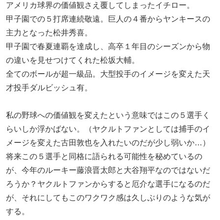
アメリカ球界の価値観さえ覆してしまったイチロー。
甲子園での５打席連続敬遠。巨人の４番からヤンキースの
主力となった松井秀喜。
甲子園で春夏連覇を達成し、高卒１年目のシーズンから物
の違いを見せつけてくれた松坂大輔。
全てのボールが超一級品。大型投手のイメージを変えた天
才投手ダルビッシュ有。
私の野球への価値観を変えたという意味ではこの５選手く
らいしか浮かばない。（ヤクルトファンとしては捕手のイ
メージを変えた古田敦也を入れたいのだが少し弱いか…）
将来この５選手と同格に語られる可能性を秘めているの
が、今年のルーキー藤浪晋太郎と大谷翔平なのではないだ
ろうか？ヤクルトファンからすると厄介な選手になるのだ
が、それにしてもこのワクワク感は久しぶりのような気が
する。