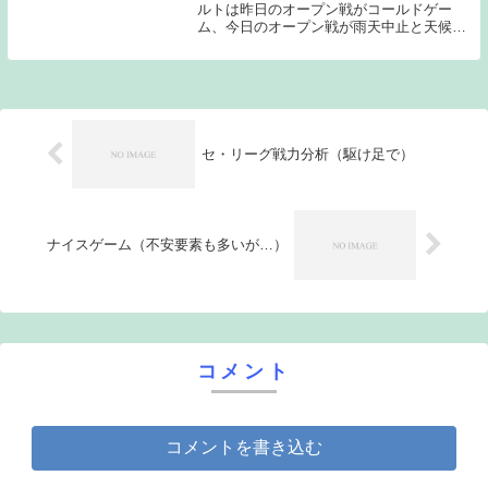
ルトは昨日のオープン戦がコールドゲー
ム、今日のオープン戦が雨天中止と天候に
恵まれない部分が目立っている。開幕に向
けてという部分を考えると少しマイナスに
作用する部分もあるかもしれない。それで
も開幕は待...
セ・リーグ戦力分析（駆け足で）
ナイスゲーム（不安要素も多いが…）
コメント
コメントを書き込む