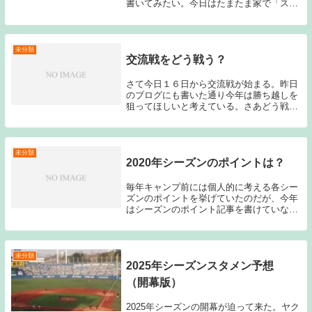
書いてみたい。今日はたまたま家で「スポ
ルティーバ」という雑誌の「魔球伝説２０
０８」という雑誌が出て来たため久しぶり
に読んで見たら中々面白かったため、ヤク
ルトスワロー...
未分類
交流戦をどう戦う？
さて今日１６日から交流戦が始まる。昨日
のブログにも書いた通り今年は勝ち越しを
狙ってほしいと考えている。さあどう戦
う？まずは投手陣、先発は石川、赤川、ロ
マン、館山の４人を中心に回し、谷間に七
條もしくは村中を投入することになるだろ
うか？まずまず...
未分類
2020年シーズンのポイントは？
毎年キャンプ前には個人的に考える各シー
ズンのポイントを挙げていたのだが、今年
はシーズンのポイント記事を書けていなか
ったため、開幕直前のこのタイミングでは
あるのだが、書いてみたい。しかしみなさ
んご存知の通り「新型コロナウイルス」の
影響で日本国...
未分類
2025年シーズンスタメン予想
（開幕版）
2025年シーズンの開幕が迫って来た。ヤク