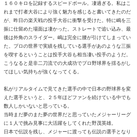
１６０キロを記録するスピードボール。凄過ぎる。私はこ
れまで打者大谷により強く魅力を感じると書いてきたのだ
が、昨日の楽天戦の投手大谷に衝撃を受けた。特に嶋を三
振に仕留めた場面は凄かった。ストレートで追い込み、最
後は外角のスライダー。嶋は完全に腰が引けてしまってい
た。プロの世界で実績を残している選手があのような三振
を喫するということは投手大谷も相当凄い投手のようだ。
こうなると是非二刀流での大成功でプロ野球界を揺るがし
てほしい気持ちが強くなってくる。
私がリアルタイムで見てきた選手の中で日本の野球界を変
えた選手というと、２５年ほどファンを続けている中でも
数人しかいないと思っている。
当時まだ夢のまた夢の世界だと思っていたメジャーリーグ
に１人で挑み見事に大活躍をしてくれた野茂英雄。
日本で伝説を残し、メジャーに渡っても伝説の選手となり