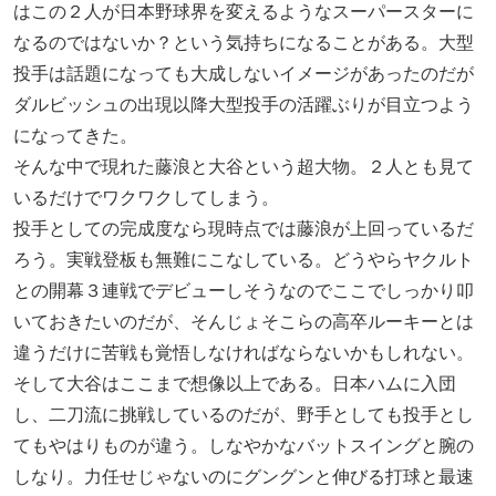
はこの２人が日本野球界を変えるようなスーパースターに
なるのではないか？という気持ちになることがある。大型
投手は話題になっても大成しないイメージがあったのだが
ダルビッシュの出現以降大型投手の活躍ぶりが目立つよう
になってきた。
そんな中で現れた藤浪と大谷という超大物。２人とも見て
いるだけでワクワクしてしまう。
投手としての完成度なら現時点では藤浪が上回っているだ
ろう。実戦登板も無難にこなしている。どうやらヤクルト
との開幕３連戦でデビューしそうなのでここでしっかり叩
いておきたいのだが、そんじょそこらの高卒ルーキーとは
違うだけに苦戦も覚悟しなければならないかもしれない。
そして大谷はここまで想像以上である。日本ハムに入団
し、二刀流に挑戦しているのだが、野手としても投手とし
てもやはりものが違う。しなやかなバットスイングと腕の
しなり。力任せじゃないのにグングンと伸びる打球と最速