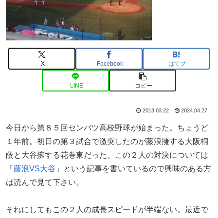
X
Facebook
はてブ
LINE
コピー
2013.03.22
2024.04.27
今日から第８５回センバツ高校野球が始まった。ちょうど
１年前。初日の第３試合で激突したのが藤浪擁する大阪桐
蔭と大谷擁する花巻東だった。この２人の対決については
「
藤浪VS大谷
」という記事を書いているので興味のある方
は読んで見て下さい。
それにしてもこの２人の成長スピードが半端ない。最近で