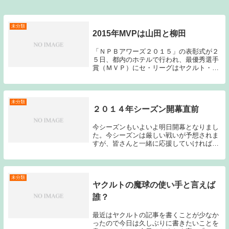
未分類
2015年MVPは山田と柳田
「ＮＰＢアワーズ２０１５」の表彰式が２
５日、都内のホテルで行われ、最優秀選手
賞（ＭＶＰ）にセ・リーグはヤクルト・山
田哲人内野手（２３）、パ・リーグはソフ
トバンク・柳田悠岐外野手（２７）と、と
もにトリプルスリー（打率３割、３０本塁
打、３０盗塁...
未分類
２０１４年シーズン開幕直前
今シーズンもいよいよ明日開幕となりまし
た。今シーズンは厳しい戦いが予想されま
すが、皆さんと一緒に応援していければと
思います。昨年はプライベートでも子ども
が出来たりということがあり、昨シーズン
までのように更新できるかは分かりません
が、ブログを...
未分類
ヤクルトの魔球の使い手と言えば
誰？
最近はヤクルトの記事を書くことが少なか
ったので今日は久しぶりに書きたいことを