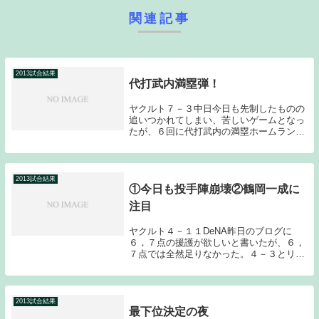
関連記事
2013試合結果
代打武内満塁弾！
ヤクルト７－３中日今日も先制したものの
追いつかれてしまい、苦しいゲームとなっ
たが、６回に代打武内の満塁ホームランが
飛び出し、そのまま逃げ切った。先発の松
岡を援護したい打線は、初回から繋がる。
２番田中浩が四球で出ると続くミレッジが
左中間を破る...
2013試合結果
①今日も投手陣崩壊②鶴岡一成に
注目
ヤクルト４－１１DeNA昨日のブログに
６，７点の援護が欲しいと書いたが、６，
７点では全然足りなかった。４－３とリー
ドした７回に２アウトランナーなしから８
点を失い、試合は決まってしまった。バー
ネット、石山も打ち込まれてしまい、最悪
の形で前半戦...
2013試合結果
最下位決定の夜