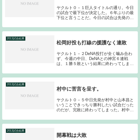
ヤクルト０－１巨人タイトルの通り。今日
の試合で最下位が決定した。６年ぶりの最
下位と言うことだ。今日の試合は先発の石
川が好投したものの打線が淡泊な攻撃を繰
り返し、完封負けを喫してしまった。巨人
先発の阿南はプロ入り初勝利と言うことで
いいようにや...
2013試合結果
松岡好投も打線の援護なく連敗
ヤクルト１－２DeNA投打が全く噛み合わ
ず、今週の中日、DeNAとの神宮６連戦
は、１勝５敗という結果に終わってしまっ
た。ホームでこの結果ではファンも離れて
いってしまうのではないか？昨日今日に関
しては、ヤクルトファンの数少ない楽しみ
である小川...
2013試合結果
村中に苦言を呈す。
ヤクルト０－５中日先発が村中と山本昌と
いうことできっちり勝利したい試合だった
のだが、完敗に終わってしまった。村中は
何をやっているのだろうか。館山が戦線離
脱し厳しい投手陣の中で早くエースになっ
てチームを引っ張ってもらわなければ困る
のだが…初回...
2013試合結果
開幕戦は大敗