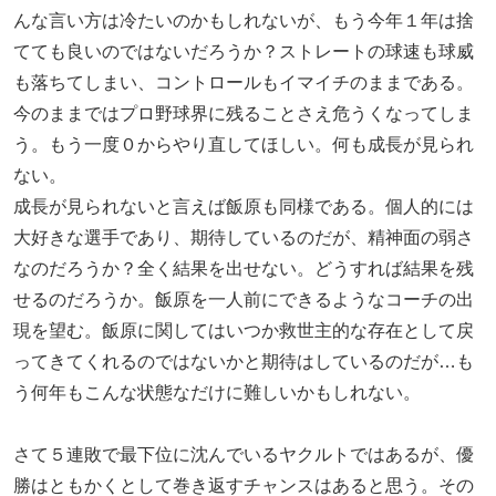
んな言い方は冷たいのかもしれないが、もう今年１年は捨
てても良いのではないだろうか？ストレートの球速も球威
も落ちてしまい、コントロールもイマイチのままである。
今のままではプロ野球界に残ることさえ危うくなってしま
う。もう一度０からやり直してほしい。何も成長が見られ
ない。
成長が見られないと言えば飯原も同様である。個人的には
大好きな選手であり、期待しているのだが、精神面の弱さ
なのだろうか？全く結果を出せない。どうすれば結果を残
せるのだろうか。飯原を一人前にできるようなコーチの出
現を望む。飯原に関してはいつか救世主的な存在として戻
ってきてくれるのではないかと期待はしているのだが…も
う何年もこんな状態なだけに難しいかもしれない。
さて５連敗で最下位に沈んでいるヤクルトではあるが、優
勝はともかくとして巻き返すチャンスはあると思う。その