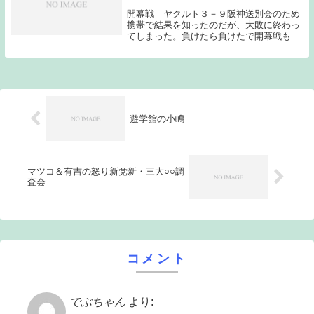
開幕戦 ヤクルト３－９阪神送別会のため
携帯で結果を知ったのだが、大敗に終わっ
てしまった。負けたら負けたで開幕戦も１/
１４４と切り替えてもらいたい。スタメン
は昨日の予想とほぼ同じだったのだが、キ
ャッチャーは相川ではなく中村が８番で起
用され、７...
遊学館の小嶋
マツコ＆有吉の怒り新党新・三大○○調
査会
コメント
でぶちゃん
より: