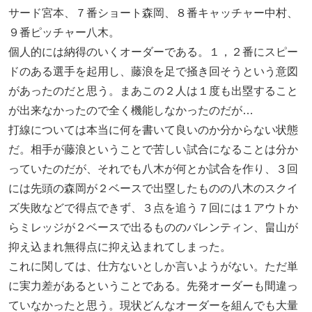
サード宮本、７番ショート森岡、８番キャッチャー中村、
９番ピッチャー八木。
個人的には納得のいくオーダーである。１，２番にスピー
ドのある選手を起用し、藤浪を足で掻き回そうという意図
があったのだと思う。まあこの２人は１度も出塁すること
が出来なかったので全く機能しなかったのだが…
打線については本当に何を書いて良いのか分からない状態
だ。相手が藤浪ということで苦しい試合になることは分か
っていたのだが、それでも八木が何とか試合を作り、３回
には先頭の森岡が２ベースで出塁したものの八木のスクイ
ズ失敗などで得点できず、３点を追う７回には１アウトか
らミレッジが２ベースで出るもののバレンティン、畠山が
抑え込まれ無得点に抑え込まれてしまった。
これに関しては、仕方ないとしか言いようがない。ただ単
に実力差があるということである。先発オーダーも間違っ
ていなかったと思う。現状どんなオーダーを組んでも大量