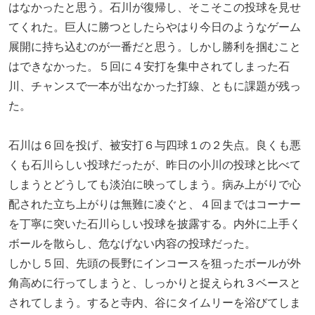
はなかったと思う。石川が復帰し、そこそこの投球を見せ
てくれた。巨人に勝つとしたらやはり今日のようなゲーム
展開に持ち込むのが一番だと思う。しかし勝利を掴むこと
はできなかった。５回に４安打を集中されてしまった石
川、チャンスで一本が出なかった打線、ともに課題が残っ
た。
石川は６回を投げ、被安打６与四球１の２失点。良くも悪
くも石川らしい投球だったが、昨日の小川の投球と比べて
しまうとどうしても淡泊に映ってしまう。病み上がりで心
配された立ち上がりは無難に凌ぐと、４回まではコーナー
を丁寧に突いた石川らしい投球を披露する。内外に上手く
ボールを散らし、危なげない内容の投球だった。
しかし５回、先頭の長野にインコースを狙ったボールが外
角高めに行ってしまうと、しっかりと捉えられ３ベースと
されてしまう。すると寺内、谷にタイムリーを浴びてしま