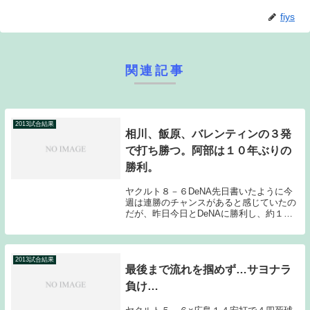
fiys
関連記事
2013試合結果
相川、飯原、バレンティンの３発
で打ち勝つ。阿部は１０年ぶりの
勝利。
ヤクルト８－６DeNA先日書いたように今
週は連勝のチャンスがあると感じていたの
だが、昨日今日とDeNAに勝利し、約１か
月半ぶりとなる連勝を飾った。昨日の快勝
からは一転投手陣が掴まり苦しい展開とな
ったが、好調な打線が試合をひっくり返し
た。内容...
2013試合結果
最後まで流れを掴めず…サヨナラ
負け…