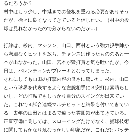
るだろうか？
村中はもう少し、中継ぎでの登板を重ねる必要がありそう
だが、徐々に良くなってきていると信じたい。（村中の投
球は見れなかったので分からないのだが…）
打線は、杉内、マシソン、山口、西村という強力投手陣か
ら満遍なくヒットを放ち、チャンスは作ったもののあと一
本が出なかった。山田、宮本が猛打賞と気を吐いたが、今
日は、バレンティンがブレーキとなってしまった。
それにしても山田の打撃内容の良さに驚いた。杉内、山口
という球界を代表するような左腕相手に３安打は素晴らし
いし、どの打席でもしっかり自分のスイングが出来てい
た。これで４試合連続マルチヒットと結果も付いてきてい
る。去年の山田とはまるで違った雰囲気が出てきている。
正直守備に関しては、スローイングだけでなく、捕球技術
に関してもかなり危なっかしい印象だが、これだけバッテ