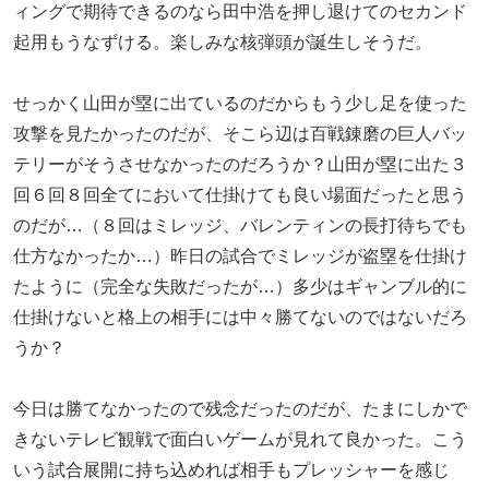
ィングで期待できるのなら田中浩を押し退けてのセカンド
起用もうなずける。楽しみな核弾頭が誕生しそうだ。
せっかく山田が塁に出ているのだからもう少し足を使った
攻撃を見たかったのだが、そこら辺は百戦錬磨の巨人バッ
テリーがそうさせなかったのだろうか？山田が塁に出た３
回６回８回全てにおいて仕掛けても良い場面だったと思う
のだが…（８回はミレッジ、バレンティンの長打待ちでも
仕方なかったか…）昨日の試合でミレッジが盗塁を仕掛け
たように（完全な失敗だったが…）多少はギャンブル的に
仕掛けないと格上の相手には中々勝てないのではないだろ
うか？
今日は勝てなかったので残念だったのだが、たまにしかで
きないテレビ観戦で面白いゲームが見れて良かった。こう
いう試合展開に持ち込めれば相手もプレッシャーを感じ