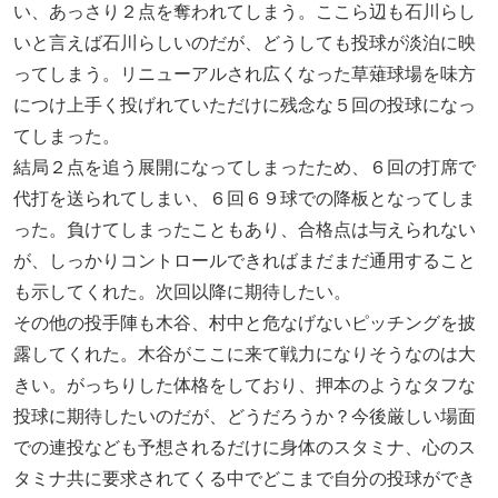
い、あっさり２点を奪われてしまう。ここら辺も石川らし
いと言えば石川らしいのだが、どうしても投球が淡泊に映
ってしまう。リニューアルされ広くなった草薙球場を味方
につけ上手く投げれていただけに残念な５回の投球になっ
てしまった。
結局２点を追う展開になってしまったため、６回の打席で
代打を送られてしまい、６回６９球での降板となってしま
った。負けてしまったこともあり、合格点は与えられない
が、しっかりコントロールできればまだまだ通用すること
も示してくれた。次回以降に期待したい。
その他の投手陣も木谷、村中と危なげないピッチングを披
露してくれた。木谷がここに来て戦力になりそうなのは大
きい。がっちりした体格をしており、押本のようなタフな
投球に期待したいのだが、どうだろうか？今後厳しい場面
での連投なども予想されるだけに身体のスタミナ、心のス
タミナ共に要求されてくる中でどこまで自分の投球ができ