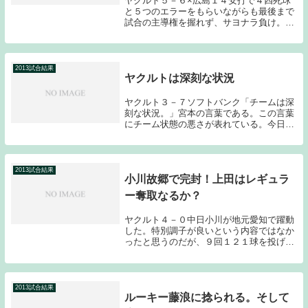
ヤクルト５－６×広島１４安打で４四死球
と５つのエラーをもらいながらも最後まで
試合の主導権を握れず、サヨナラ負け。完
全に弱いチームの負け方である。投打が全
く噛み合わないゲームとなってしまった。
先発の村中は、立ち上がりからコントロー
ルに苦しみ、...
2013試合結果
ヤクルトは深刻な状況
ヤクルト３－７ソフトバンク「チームは深
刻な状況。」宮本の言葉である。この言葉
にチーム状態の悪さが表れている。今日も
見せ場は、初回のバレンティンの４打数連
続となる２ランホームランくらいで後は、
完敗である。バレンティンがこれだけ打っ
ても全く勝て...
2013試合結果
小川故郷で完封！上田はレギュラ
ー奪取なるか？
ヤクルト４－０中日小川が地元愛知で躍動
した。特別調子が良いという内容ではなか
ったと思うのだが、９回１２１球を投げ
て、被安打８奪三振６与四球１の完封とい
う結果は素晴らしかった。課題とされてい
たランナーを出してからの投球もまずまず
だったのではな...
2013試合結果
ルーキー藤浪に捻られる。そして