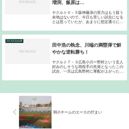
増渕、飯原は…
ヤクルト０－５阪神藤浪の実力はもう疑う
余地はないので、今日も苦しい試合になる
とは思っていたが、あまりに想定通りに抑
え込まれてしまい、ヤクルトファンとして
は何も面白みのないゲームとなってしまっ
た。ヤクルトは今日もオーダーをいじって
きた。１番セ...
2013試合結果
田中浩の執念、川端の満塁弾で鮮
やかな逆転勝ち！
ヤクルト７－３広島小川ー野村という玄人
好みのしそうな両投手の先発となったこの
試合、一旦は広島野村に軍配が上がったか
に思われたが、８回にヤクルト打線が繋が
り、鮮やかな逆転勝利を飾った。これで小
川は１１勝目を上げた。ナイスゲーム！試
合は初回から...
弱小チームのエースの佇まい