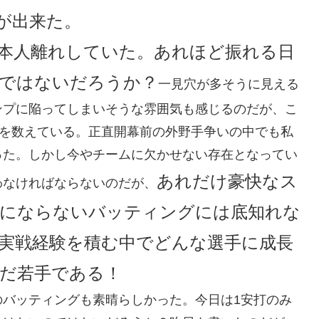
が出来た。
本人離れしていた。あれほど振れる日
ではないだろうか？
一見穴が多そうに見える
ンプに陥ってしまいそうな雰囲気も感じるのだが、こ
本を数えている。正直開幕前の外野手争いの中でも私
った。しかし今やチームに欠かせない存在となってい
あれだけ豪快なス
わなければならないのだが、
にならないバッティングには底知れな
実戦経験を積む中でどんな選手に成長
だ若手である！
のバッティングも素晴らしかった。今日は1安打のみ