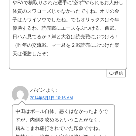
やFAで横取りされた選手に”必ず”やられるお人好し
体質のスワローズじゃなかったですね。オリの金
子はカワイソウでしたね。でもオリックスは今年
優勝するわ、読売戦にエースをぶつける、西武、
日ハム見てるか？岸と大谷は読売戦にぶつけろ！
（昨年の交流戦、マー君を２戦読売にぶつけた楽
天は優勝したぞ）
返信
パイン
より:
2014年6月1日 10:16 AM
中田はボール自体、悪くはなかったようで
すが、内側を攻めるということがなく、
踏みこまれ痛打されていた印象ですね。