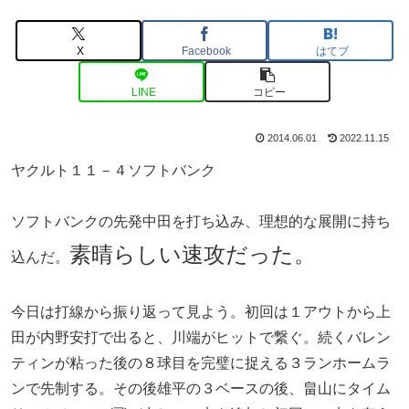
X
Facebook
はてブ
LINE
コピー
2014.06.01
2022.11.15
ヤクルト１１－４ソフトバンク
ソフトバンクの先発中田を打ち込み、理想的な展開に持ち
素晴らしい速攻だった。
込んだ。
今日は打線から振り返って見よう。初回は１アウトから上
田が内野安打で出ると、川端がヒットで繋ぐ。続くバレン
ティンが粘った後の８球目を完璧に捉える３ランホームラ
ンで先制する。その後雄平の３ベースの後、畠山にタイム