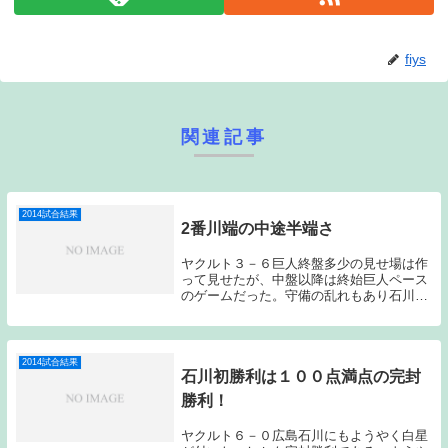
fiys
関連記事
2014試合結果
2番川端の中途半端さ
ヤクルト３－６巨人終盤多少の見せ場は作
って見せたが、中盤以降は終始巨人ペース
のゲームだった。守備の乱れもあり石川が
粘り切れず、攻撃陣もチグハグな攻撃が目
立った。小川采配も最後まで冴えを感じな
い。先発の石川は、初回から毎回ランナー
を出すものの...
2014試合結果
石川初勝利は１００点満点の完封
勝利！
ヤクルト６－０広島石川にもようやく白星