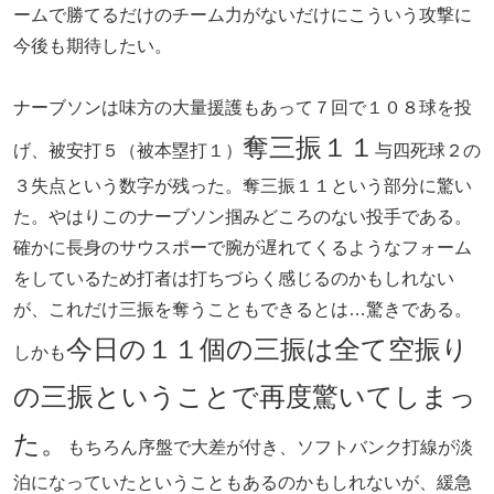
ームで勝てるだけのチーム力がないだけにこういう攻撃に
今後も期待したい。
ナーブソンは味方の大量援護もあって７回で１０８球を投
奪三振１１
げ、被安打５（被本塁打１）
与四死球２の
３失点という数字が残った。奪三振１１という部分に驚い
た。やはりこのナーブソン掴みどころのない投手である。
確かに長身のサウスポーで腕が遅れてくるようなフォーム
をしているため打者は打ちづらく感じるのかもしれない
が、これだけ三振を奪うこともできるとは…驚きである。
今日の１１個の三振は全て空振り
しかも
の三振ということで再度驚いてしまっ
た。
もちろん序盤で大差が付き、ソフトバンク打線が淡
泊になっていたということもあるのかもしれないが、緩急