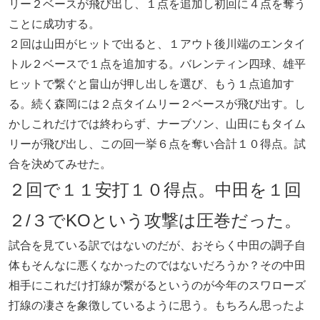
リー２ベースが飛び出し、１点を追加し初回に４点を奪う
ことに成功する。
２回は山田がヒットで出ると、１アウト後川端のエンタイ
トル２ベースで１点を追加する。バレンティン四球、雄平
ヒットで繋ぐと畠山が押し出しを選び、もう１点追加す
る。続く森岡には２点タイムリー２ベースが飛び出す。し
かしこれだけでは終わらず、ナーブソン、山田にもタイム
リーが飛び出し、この回一挙６点を奪い合計１０得点。試
合を決めてみせた。
２回で１１安打１０得点。中田を１回
２/３でKOという攻撃は圧巻だった。
試合を見ている訳ではないのだが、おそらく中田の調子自
体もそんなに悪くなかったのではないだろうか？その中田
相手にこれだけ打線が繋がるというのが今年のスワローズ
打線の凄さを象徴しているように思う。もちろん思ったよ