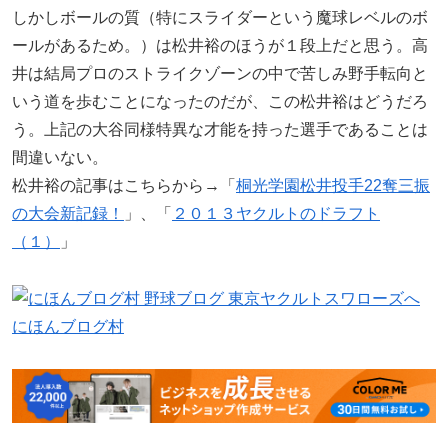
しかしボールの質（特にスライダーという魔球レベルのボ
ールがあるため。）は松井裕のほうが１段上だと思う。高
井は結局プロのストライクゾーンの中で苦しみ野手転向と
いう道を歩むことになったのだが、この松井裕はどうだろ
う。上記の大谷同様特異な才能を持った選手であることは
間違いない。
松井裕の記事はこちらから→「
桐光学園松井投手22奪三振
の大会新記録！
」、「
２０１３ヤクルトのドラフト
（１）
」
にほんブログ村