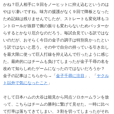
かね？巨人相手に９回をノーヒットに抑え込むというのは
やはり凄いですね。味方の援護がなく９回で降板となった
ため記録は残りませんでしたが、ストレートも変化球もコ
ントロールが抜群で腕の振りも変わらないためバッターか
らするとかなり厄介なのだろう。毎試合見ている訳ではな
いのだが、おそらく今日の金子の調子は特別良かったとい
う訳ではないと思う。その中で自分の持っている引き出し
を最大限に使って巨人打線を抑え込んで行ったように感じ
た。最終的にはチームも負けてしまったが金子千尋の名を
改めて知らしめたゲームになったのではないだろうか？
金子の記事はこちらから→「
金子千尋に注目
」、「
ヤクル
ト以外で気になったこと
」
そして日本ハムの大谷は能見から同点ソロホームランを放
って、こちらはチームの勝利に繋げて見せた。一時に比べ
て打率は落ちてきてしまい、３割を切ってしまったがそれ