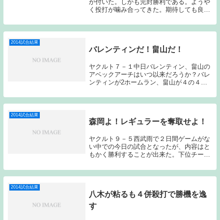
が付いた。しかも完封勝利である。ようや
く投打が噛み合ってきた。期待しても良い
のでしょうか？石川はあわやホームランと
いう当たりを浴びるなど完璧な投球とは言
えなかったかもしれないが、２年ぶりの完
封ということ...
2014試合結果
バレンティンだ！畠山だ！
ヤクルト７－１中日バレンティン、畠山の
アベックアーチはいつ以来だろうか？バレ
ンティンが2ホームラン、畠山が４の４の1
ホームランと爆発した。小川の粘投もあ
り、中日を見事に三タテし、連勝を4に伸
ばした。小川は流石の投球である。いつで
もそれなりに...
2014試合結果
森岡よ！レギュラーを奪取せよ！
ヤクルト９－５西武雨で２日間ゲームがな
い中での今日の試合となったが、内容はと
もかく勝利することが出来た。下位チーム
同士のゲームらしいいわゆる「しょっぱい
試合」となってしまった。今日の八木はボ
ールが走っていなかった。特にストレート
のキレがイマ...
2014試合結果
八木が粘るも４併殺打で勝機を逸
す