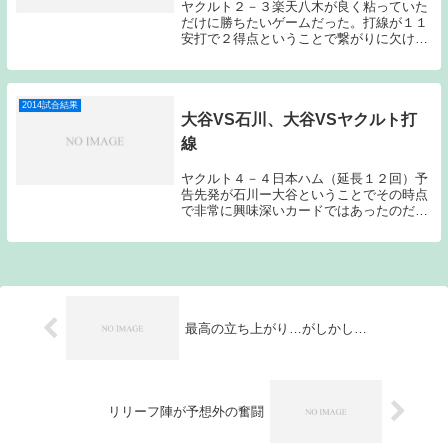
ヤクルト２－３楽天八木が良く粘っていた
だけに勝ちたいゲームだった。打線が１１
安打で２得点ということで繋がりに欠けて
しまった。先発の八木は、好調を維持して
いたと思う。それだけに２回の３失点が非
常に痛かった。このブログにも何度も書い
ているのだが...
2014試合結果
大谷VS石川、大谷VSヤクルト打
線
ヤクルト４－４日本ハム（延長１２回）予
告先発が石川ー大谷ということでその時点
で非常に興味深いカードではあったのだ
が、石川にはプロの凄さを大谷に教えてほ
しかった。DH制の試合で５回８３球で降
板というのはあまりに寂しすぎる。大谷
VSヤクルト打線...
最高の立ち上がり…がしかし…
リリーフ陣が予想外の奮闘