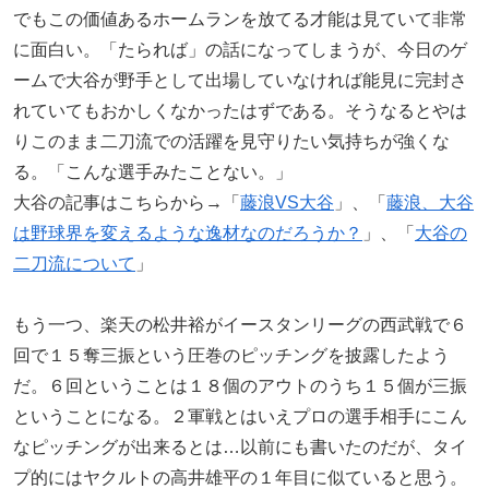
でもこの価値あるホームランを放てる才能は見ていて非常
に面白い。「たられば」の話になってしまうが、今日のゲ
ームで大谷が野手として出場していなければ能見に完封さ
れていてもおかしくなかったはずである。そうなるとやは
りこのまま二刀流での活躍を見守りたい気持ちが強くな
る。「こんな選手みたことない。」
大谷の記事はこちらから→「
藤浪VS大谷
」、「
藤浪、大谷
は野球界を変えるような逸材なのだろうか？
」、「
大谷の
二刀流について
」
もう一つ、楽天の松井裕がイースタンリーグの西武戦で６
回で１５奪三振という圧巻のピッチングを披露したよう
だ。６回ということは１８個のアウトのうち１５個が三振
ということになる。２軍戦とはいえプロの選手相手にこん
なピッチングが出来るとは…以前にも書いたのだが、タイ
プ的にはヤクルトの高井雄平の１年目に似ていると思う。