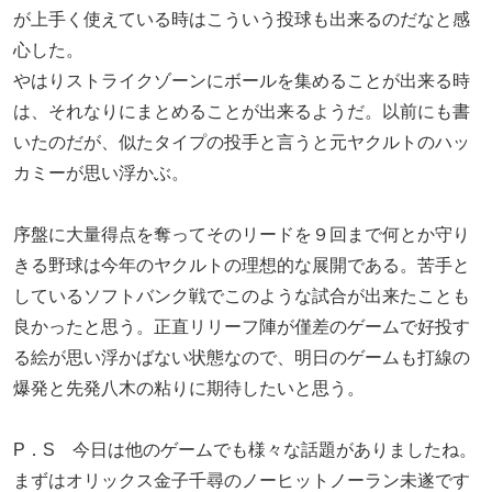
が上手く使えている時はこういう投球も出来るのだなと感
心した。
やはりストライクゾーンにボールを集めることが出来る時
は、それなりにまとめることが出来るようだ。以前にも書
いたのだが、似たタイプの投手と言うと元ヤクルトのハッ
カミーが思い浮かぶ。
序盤に大量得点を奪ってそのリードを９回まで何とか守り
きる野球は今年のヤクルトの理想的な展開である。苦手と
しているソフトバンク戦でこのような試合が出来たことも
良かったと思う。正直リリーフ陣が僅差のゲームで好投す
る絵が思い浮かばない状態なので、明日のゲームも打線の
爆発と先発八木の粘りに期待したいと思う。
P．S 今日は他のゲームでも様々な話題がありましたね。
まずはオリックス金子千尋のノーヒットノーラン未遂です