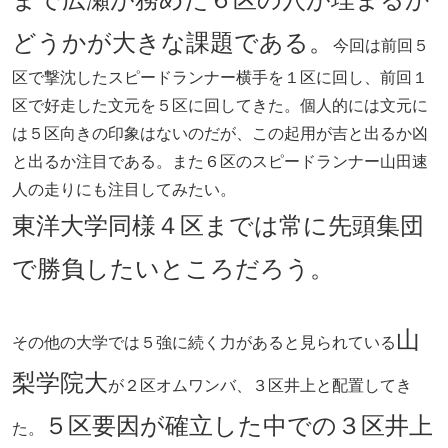
どうかが大きな課題である。
今回は前回５
区で撃沈したスピードランナー横手を１区に回し、前回１
区で好走した文元を５区に回してきた。個人的には文元に
は５区向きの印象はないのだが、この起用が吉と出るか凶
と出るか注目である。また６区のスピードランナー山田速
人の走りにも注目してみたい。
東洋大学同様４区までは常に先頭集団
で勝負したいところだろう。
山
その他の大学では５強に続く力があると見られている
梨学院大
が２区オムワンバ、３区井上と配置してき
５区要因が確立した中での３区井上
た。