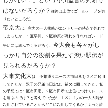
しかない！」という小川監督の判断で
はないだろうか？
往路は上位でゴールテープを切
りたいところだ。
帝京大
は、主力の一人熊崎がエントリーの時点で外れて
しまったが、１区早川、２区柳原が流れを作れればシード
今大会も各々がし
争いには絡んでくるだろう。
っかり自分の役割を果たす渋い駅伝が
見られるだろうか？
大東文化大
は、予想通りエースの市田孝を２区に起用
してきたが、双子の兄弟市田宏は、補欠に回してきた。私
の予想では１区市田宏、２区市田孝で上位につけてレース
を運ぶのでは？と考えていたが、１区に主力の一人大隅が
起用されていることからどこに起用してくるかちょっと読