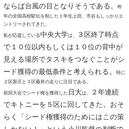
ならば台風の目となりそうである。
昨
年の全国高校駅伝を制した１年生上田、市谷もしっかりエ
ントリーされてきた。
中央大学
３区終了時点
私が応援している
は、
で１０位以内もしくは１０位の背中が
見える場所でタスキをつなぐことがシ
ード獲得の最低条件と考えられる。
特に
２区新庄と３区藤井の走りに注目である。
日大
２年連続
前回大会でシード権を獲得した
は、
でキトニーを５区に回してきた。おそ
らく「シード権獲得のためにはこの策