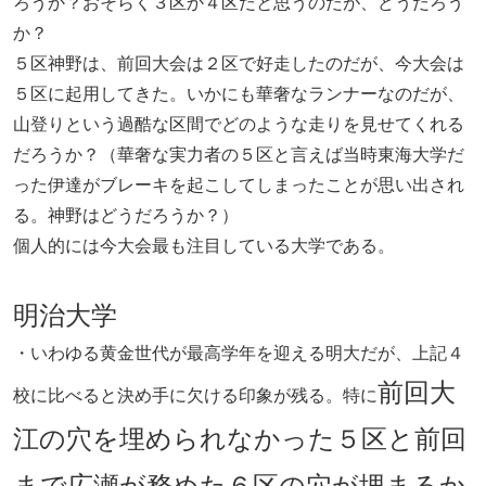
ろうか？おそらく３区か４区だと思うのだが、どうだろう
か？
５区神野は、前回大会は２区で好走したのだが、今大会は
５区に起用してきた。いかにも華奢なランナーなのだが、
山登りという過酷な区間でどのような走りを見せてくれる
だろうか？（華奢な実力者の５区と言えば当時東海大学だ
った伊達がブレーキを起こしてしまったことが思い出され
る。神野はどうだろうか？）
個人的には今大会最も注目している大学である。
明治大学
・いわゆる黄金世代が最高学年を迎える明大だが、上記４
前回大
校に比べると決め手に欠ける印象が残る。特に
江の穴を埋められなかった５区と前回
まで広瀬が務めた６区の穴が埋まるか