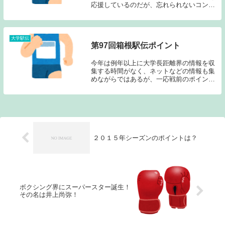
応援しているのだが、忘れられないコンビ
がいる。それが松田和宏と榎木和貴であ
る。駅伝もそうなのだが、団体スポーツの
中でコンビやユニットとして覚えている選
手というものは...
大学駅伝
第97回箱根駅伝ポイント
今年は例年以上に大学長距離界の情報を収
集する時間がなく、ネットなどの情報も集
めながらではあるが、一応戦前のポイント
記事を書いておきたい。①兎にも角にもコ
ンディショニング・この部分については、
一ファンとしてポイント記事で触れること
は難しい部分...
２０１５年シーズンのポイントは？
ボクシング界にスーパースター誕生！
その名は井上尚弥！