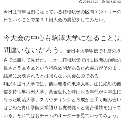
2014.12.29
2025.01.03
今日は毎年恒例になっている箱根駅伝の区間エントリーの
日ということで第９１回大会の展望をしてみたい。
今大会の中心も駒澤大学になることは
間違いないだろう。
全日本大学駅伝でも層の厚
さで圧勝して見せた。しかし箱根駅伝では１区間の距離の
長さと５区６区という特殊区間があるため実力がそのまま
結果に反映されるとは限らない大会なのである。
駒沢を追う大学では、前回覇者の東洋大学、山に絶対の自
信を持つ早稲田大学、黄金世代と呼ばれる年代が４年生に
なった明治大学、スカウティングと育成が上手く噛み合い
はじめた青山学院大学辺りも虎視眈々と総合優勝を狙って
いる。それでは各チームのオーダーを見ていってみよう。