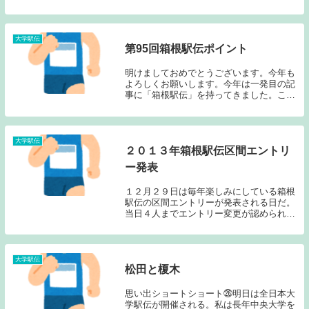
戦が予想される。今回も激戦必至ではない
だろうか？①3強＋α・前回大会は、大本命
の駒大に他の優勝候補の大学がどう食い下
がるか？と...
大学駅伝
第95回箱根駅伝ポイント
明けましておめでとうございます。今年も
よろしくお願いします。今年は一発目の記
事に「箱根駅伝」を持ってきました。これ
までは年末の最後の記事になる事が多かっ
たのですが、中々ブログを更新する時間が
ないため、今回は年明け早々に書く事とし
ました。例年...
大学駅伝
２０１３年箱根駅伝区間エントリ
ー発表
１２月２９日は毎年楽しみにしている箱根
駅伝の区間エントリーが発表される日だ。
当日４人までエントリー変更が認められて
いるため各大学の駆け引きも楽しむことが
出来る。箱根駅伝ファンにとってはこの１
２月２９日はある意味とても重要な日なの
である。今大...
大学駅伝
松田と榎木
思い出ショートショート㉖明日は全日本大
学駅伝が開催される。私は長年中央大学を