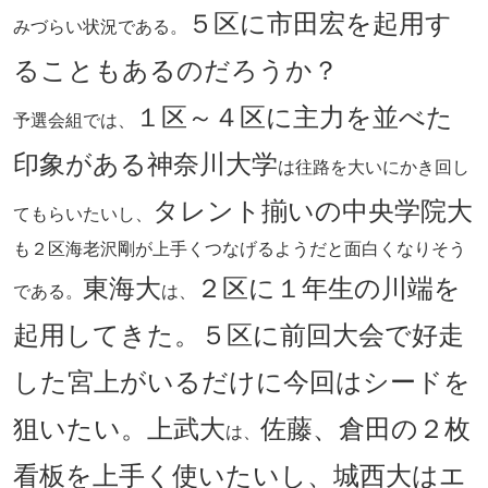
５区に市田宏を起用す
みづらい状況である。
ることもあるのだろうか？
１区～４区に主力を並べた
予選会組では、
印象がある神奈川大学
は往路を大いにかき回し
タレント揃いの中央学院大
てもらいたいし、
も２区海老沢剛が上手くつなげるようだと面白くなりそう
東海大
２区に１年生の川端を
である。
は、
起用してきた。５区に前回大会で好走
した宮上がいるだけに今回はシードを
狙いたい。
上武大
佐藤、倉田の２枚
は、
看板を上手く使いたいし、城西大はエ