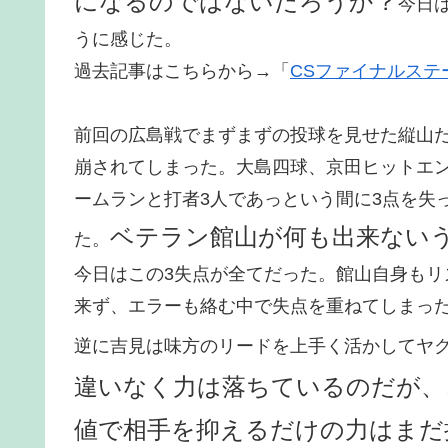
になるのではないだろうか？
今日
うに感じた。
過去記事はこちらから→「
CSファイナルステ
前回の広島戦でまずまずの投球を見せた縦山
崩されてしまった。大島四球、京田ヒットエン
ームランと打者3人であっという間に3点を失
ベテラン館山が何も出来ない
た。
今日はこの3失点が全てだった。館山自身も
来ず、エラーも絡む中で失点を重ねてしまっ
逆に吉見は味方のリードを上手く活かしてヤ
違いなく力は落ちているのだが、
値で相手を抑えるだけの力はまだ