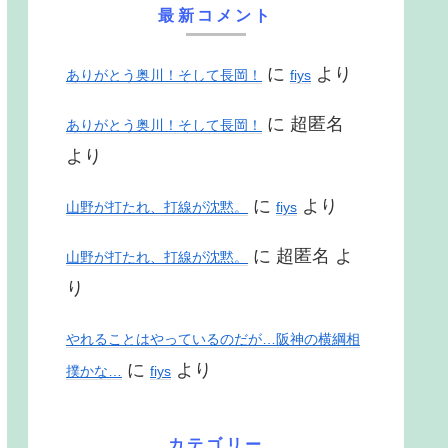
最新コメント
に
より
ありがとう奥川！そして長岡！
fiys
に
超匿名
ありがとう奥川！そして長岡！
より
に
より
山野が打たれ、打線が沈黙。
fiys
に
超匿名
よ
山野が打たれ、打線が沈黙。
り
やれることはやっているのだが…阪神の横綱相
に
より
撲かな…
fiys
カテゴリー