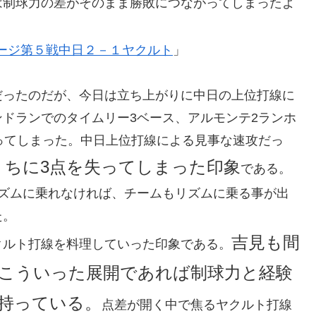
は制球力の差がそのまま勝敗につながってしまったよ
ージ第５戦中日２－１ヤクルト
」
だったのだが、今日は立ち上がりに中日の上位打線に
ドランでのタイムリー3ベース、アルモンテ2ランホ
ってしまった。中日上位打線による見事な速攻だっ
うちに3点を失ってしまった印象
である。
リズムに乗れなければ、チームもリズムに乗る事が出
た。
吉見も間
クルト打線を料理していった印象である。
こういった展開であれば制球力と経験
持っている。
点差が開く中で焦るヤクルト打線