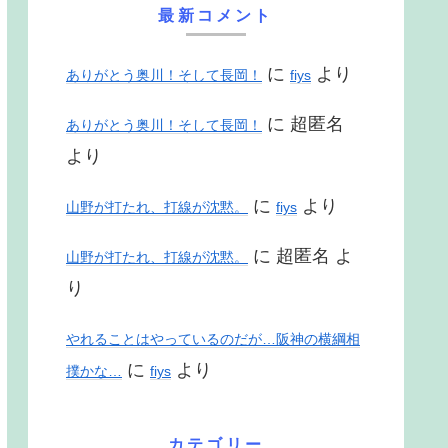
最新コメント
に
より
ありがとう奥川！そして長岡！
fiys
に
超匿名
ありがとう奥川！そして長岡！
より
に
より
山野が打たれ、打線が沈黙。
fiys
に
超匿名
よ
山野が打たれ、打線が沈黙。
り
やれることはやっているのだが…阪神の横綱相
に
より
撲かな…
fiys
カテゴリー