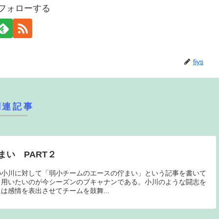
sをフォローする
fiys
関連記事
い PART２
の小川に対して「弱小チームのエースの佇まい」という記事を書いて
ま用いたいのが今シーズンのブキャナンである。小川のような闘志を
は感情を表出させてチームを鼓舞...