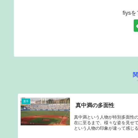
fiy
選手
真中満の多面性
真中満という人物が特別多面性
在に至るまで、様々な姿を見せ
という人物の印象が違って感じる