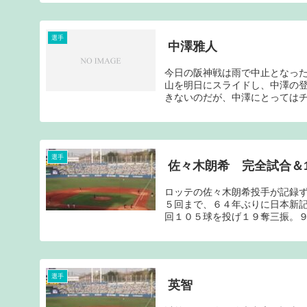
選手
中澤雅人
今日の阪神戦は雨で中止となっ
山を明日にスライドし、中澤の
きないのだが、中澤にとってはチ
選手
佐々木朗希 完全試合＆1
ロッテの佐々木朗希投手が記録
５回まで、６４年ぶりに日本新
回１０５球を投げ１９奪三振。９
選手
英智