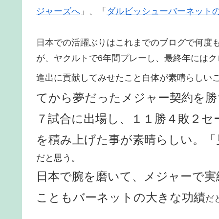
ジャーズへ
」、「
ダルビッシューバーネット
日本での活躍ぶりはこれまでのブログで何度
が、ヤクルトで6年間プレーし、最終年には
進出に貢献してみせたこと自体が素晴らしい
てから夢だったメジャー契約を勝
７試合に出場し、１１勝４敗２セ
を積み上げた事が素晴らしい。「
だと思う。
日本で腕を磨いて、メジャーで実
こともバーネットの大きな功績
だ