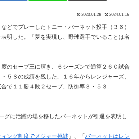
2020.01.29
2024.01.16
トなどでプレーしたトニー・バーネット投手（３６）
を表明した。「夢を実現し、野球選手でいることは名
度のセーブ王に輝き、６シーズンで通算２６０試合
３・５８の成績を残した。１６年からレンジャーズ、
試合で１１勝４敗２セーブ、防御率３・５３。
リーグに活躍の場を移したバーネットが引退を表明し
ティング制度でメジャー挑戦
」、「
バーネットはレン