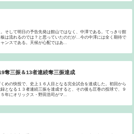
た。そして明日の予告先発は館山ではなく、中澤である。てっきり館
登板は流れるのでは？と思っていたのだが…今の中澤には全く期待で
ャンスである。天候が心配ではあ...
9奪三振＆13者連続奪三振達成
ずくめの快投で、史上１６人目となる完全試合を達成した。初回から
記録となる１３者連続三振を達成すると、その後も圧巻の投球で、９
５年にオリックス・野田浩司がマ...