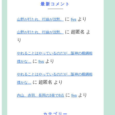
最新コメント
に
より
山野が打たれ、打線が沈黙。
fiys
に
超匿名
よ
山野が打たれ、打線が沈黙。
り
やれることはやっているのだが…阪神の横綱相
に
より
撲かな…
fiys
やれることはやっているのだが…阪神の横綱相
に
超匿名
より
撲かな…
に
より
内山、赤羽、長岡の3発で8点
fiys
カテゴリー