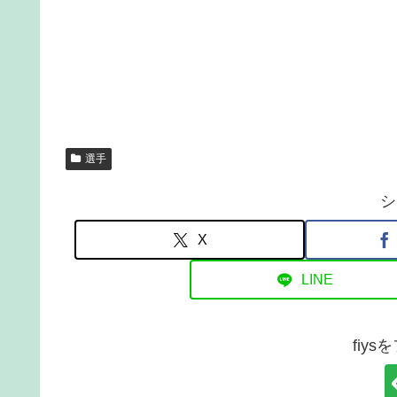
選手
シ
X
LINE
fiy