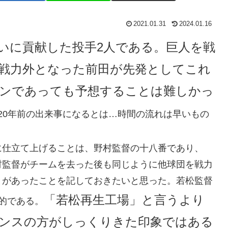
2021.01.31
2024.01.16
大いに貢献した投手2人である。巨人を戦
戦力外となった前田が先発としてこれ
ンであっても予想することは難しかっ
に20年前の出来事になるとは…時間の流れは早いもの
に仕立て上げることは、野村監督の十八番であり、
村監督がチームを去った後も同じように他球団を戦力
とがあったことを記しておきたいと思った。若松監督
「若松再生工場」と言うより
的である。
ンスの方がしっくりきた印象ではある