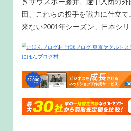
きサウスポー藤井、途中入団の外
田、これらの投手を戦力に仕立て
来ない2001年シーズン、日本シ
にほんブログ村