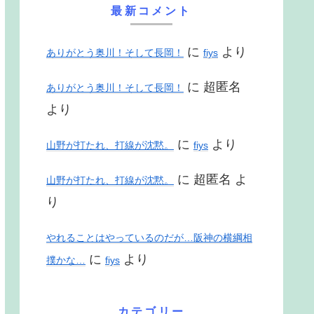
最新コメント
に
より
ありがとう奥川！そして長岡！
fiys
に
超匿名
ありがとう奥川！そして長岡！
より
に
より
山野が打たれ、打線が沈黙。
fiys
に
超匿名
よ
山野が打たれ、打線が沈黙。
り
やれることはやっているのだが…阪神の横綱相
に
より
撲かな…
fiys
カテゴリー