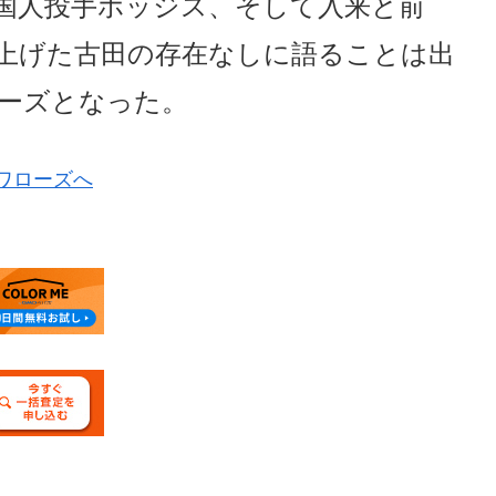
国人投手ホッジス、そして入来と前
上げた古田の存在なしに語ることは出
リーズとなった。