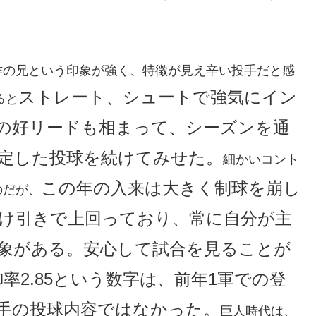
作の兄という印象が強く、特徴が見え辛い投手だと感
ストレート、シュートで強気にイン
ると
の好リードも相まって、シーズンを通
定した投球を続けてみせた。
細かいコント
この年の入来は大きく制球を崩し
のだが、
け引きで上回っており、常に自分が主
象がある。安心して試合を見ることが
率2.85という数字は、前年1軍での登
手の投球内容ではなかった。
巨人時代は、