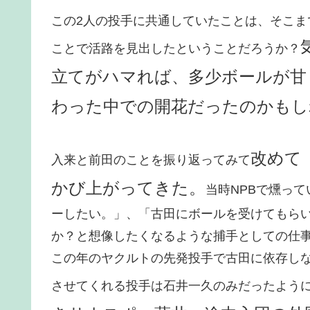
この2人の投手に共通していたことは、そこ
ことで活路を見出したということだろうか？
立てがハマれば、多少ボールが甘
わった中での開花だったのかもし
改めて
入来と前田のことを振り返ってみて
かび上がってきた。
当時NPBで燻っ
ーしたい。」、「古田にボールを受けてもら
か？と想像したくなるような捕手としての仕
この年のヤクルトの先発投手で古田に依存し
させてくれる投手は石井一久のみだったよう