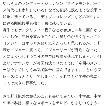
や若き日のランディー・ジョンソン（ダイヤモンドバック
ス時代にも参加している）などの伝説に残るような投手は
印象に残っているし、ディブル（レッズ）などの160キロ
に迫る剛腕投手も強く印象に残っている。
野手でもケングリフィー親子などが参加し非常に面白かっ
た。しかし年数を重ねるごとにお祭り色が強くなったこと
（メジャーはずっとお祭り気分だったと思われるが…）野
茂がメジャーに渡って、メジャーリーグが身近になったこ
とにより少しずつ自分の中では興味が薄れてしまった。何
よりアナウンサーが毎回お決まりのように「今回のメジャ
ーは今までになく本気で試合に臨んできます。」というフ
レーズにうんざりしてしまった。それでも小学生の私にと
っては大きな行事だった。
さて野球以外の競技のことも書いてみたい。小学生、中学
生頃の私は、様々なスポーツをテレビにかぶりつくように