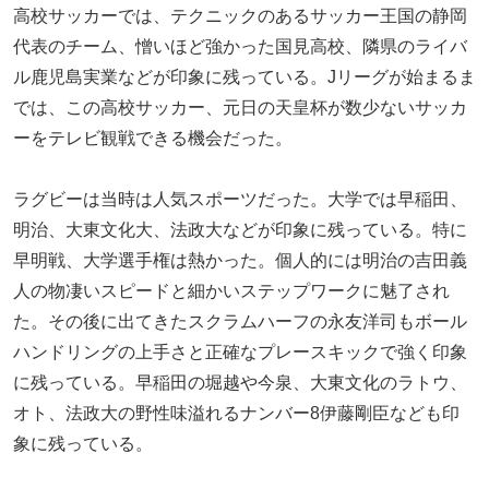
高校サッカーでは、テクニックのあるサッカー王国の静岡
代表のチーム、憎いほど強かった国見高校、隣県のライバ
ル鹿児島実業などが印象に残っている。Jリーグが始まるま
では、この高校サッカー、元日の天皇杯が数少ないサッカ
ーをテレビ観戦できる機会だった。
ラグビーは当時は人気スポーツだった。大学では早稲田、
明治、大東文化大、法政大などが印象に残っている。特に
早明戦、大学選手権は熱かった。個人的には明治の吉田義
人の物凄いスピードと細かいステップワークに魅了され
た。その後に出てきたスクラムハーフの永友洋司もボール
ハンドリングの上手さと正確なプレースキックで強く印象
に残っている。早稲田の堀越や今泉、大東文化のラトウ、
オト、法政大の野性味溢れるナンバー8伊藤剛臣なども印
象に残っている。