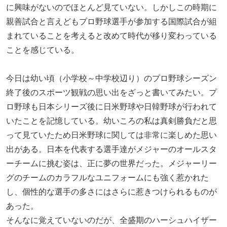
に興味がないのでほとんど見ていない。しかしこの時期に
親善試合と言えどもプロ野球選手が参加する国際試合が組
まれていることを考えると改めて時代が移り変わっている
ことを感じている。
今日は幼い頃（小学校～中学校辺り）のプロ野球シーズン
終了後のスポーツ観戦の思い出をざっと書いてみたい。プ
ロ野球も日本シリーズ後に日米野球や日韓野球が行われて
いたことを記憶している。幼いころの私は真剣勝負だと思
って見ていたため日米野球に関しては非常に楽しめた思い
出がある。日本を代表する選手達がメジャーのオールスタ
ーチームに挑む姿は、正に夢の世界だった。メジャーリー
グのチームのカラフルなユニフォームにも強く惹かれた
し、個性的な選手の多さにはさらに惹きつけられるものが
あった。
そんなに覚えていないのだが、全盛期のハーシュハイザー