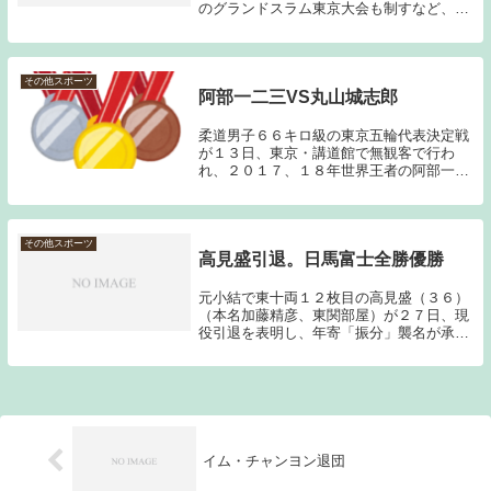
のグランドスラム東京大会も制すなど、今
現在６０㎏以下級で世界一の称号を持って
いる２０歳の柔道家である。柔道は日本の
お家芸であり、若くして世界一に輝く選手
も少なくない...
その他スポーツ
阿部一二三VS丸山城志郎
柔道男子６６キロ級の東京五輪代表決定戦
が１３日、東京・講道館で無観客で行わ
れ、２０１７、１８年世界王者の阿部一二
三（２３）＝パーク２４＝が制した。１９
年世界王者の丸山城志郎（２７）＝ミキハ
ウス＝との日本柔道史上初のワンマッチに
よる代表決定戦...
その他スポーツ
高見盛引退。日馬富士全勝優勝
元小結で東十両１２枚目の高見盛（３６）
（本名加藤精彦、東関部屋）が２７日、現
役引退を表明し、年寄「振分」襲名が承認
された。（読売新聞引用）今は相撲を見る
ことはほとんどなくなったのだが、小さい
頃は祖母の影響で毎場所テレビ観戦をして
いた。今日は...
イム・チャンヨン退団