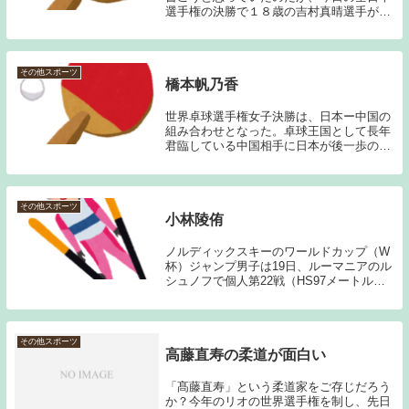
選手権の決勝で１８歳の吉村真晴選手が大
番狂わせを演じて見せた。 水谷は、１７
歳で全日本を制覇してから５連覇中で日本
には敵なしの状態だった。中国勢の壁は厚
いが、ロンド...
その他スポーツ
橋本帆乃香
世界卓球選手権女子決勝は、日本ー中国の
組み合わせとなった。卓球王国として長年
君臨している中国相手に日本が後一歩のと
ころまで追い詰めた。日本のエースは早田
であり張本であるのだが、第3試合に登場
したカットマンの橋本が中国のサウスポー
蒯曼に勝利し...
その他スポーツ
小林陵侑
ノルディックスキーのワールドカップ（W
杯）ジャンプ男子は19日、ルーマニアのル
シュノフで個人第22戦（HS97メートル、K
点90メートル）が行われ、小林陵侑（土屋
ホーム）が合計257．9点で今季2勝目を挙
げ、葛西紀明（同）を抜いて日本男子単...
その他スポーツ
高藤直寿の柔道が面白い
「髙藤直寿」という柔道家をご存じだろう
か？今年のリオの世界選手権を制し、先日