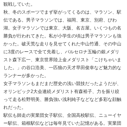
観戦していた。
秋、冬のスポーツでまず挙がってくるのは、マラソン、駅
伝である。男子マラソンでは、福岡、東京、別府、びわ
湖。女子マラソンでは東京、大阪、名古屋。いくつもの名
勝負が行われてきた。私が小学生の頃は男子マラソンも強
かった。破天荒な走りを見せてくれた中山竹通、その中山
に3度のレースで全て先着し、バルセロナ五輪の銀メダリ
スト森下広一、東京世界陸上金メダリスト「こけちゃいま
した。」の谷口浩美、一匹狼の天才早田俊幸など魅力的な
ランナーが多かった。
女子マラソンもまだまだ歴史の浅い競技だったようだが、
オリンピック2大会連続メダリスト有森裕子、力を振り絞
って走る松野明美、勝負強い浅利純子などなど多彩な顔触
れだった。
駅伝も師走の実業団女子駅伝、全国高校駅伝、ニューイヤ
ー駅伝、箱根駅伝などは毎年見ていた記憶がある。実業団