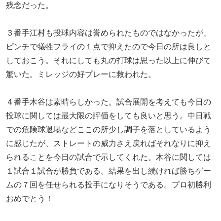
残念だった。
３番手江村も投球内容は誉められたものではなかったが、
ピンチで犠牲フライの１点で抑えたので今日の所は良しと
しておこう。それにしても丸の打球は思った以上に伸びて
驚いた。ミレッジの好プレーに救われた。
４番手木谷は素晴らしかった。試合展開を考えても今日の
投球に関しては最大限の評価をしても良いと思う。中日戦
での危険球退場などここの所少し調子を落としているよう
に感じたが、ストレートの威力さえ戻ればそれなりに抑え
られることを今日の試合で示してくれた。木谷に関しては
１試合１試合が勝負である。結果を出し続ければ勝ちゲー
ムの７回を任せられる投手になりそうである。プロ初勝利
おめでとう！