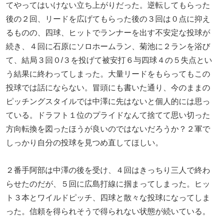
てやってはいけない立ち上がりだった。逆転してもらった
後の２回、リードを広げてもらった後の３回は０点に抑え
るものの、四球、ヒットでランナーを出す不安定な投球が
続き、４回に石原にソロホームラン、菊池に２ランを浴び
て、結局３回０/３を投げて被安打６与四球４の５失点とい
う結果に終わってしまった。大量リードをもらってもこの
投球では話にならない。冒頭にも書いた通り、今のままの
ピッチングスタイルでは中澤に先はないと個人的には思っ
ている。ドラフト１位のプライドなんて捨てて思い切った
方向転換を図ったほうが良いのではないだろうか？２軍で
しっかり自分の投球を見つめ直してほしい。
２番手阿部は中澤の後を受け、４回はきっちり三人で終わ
らせたのだが、５回に広島打線に掴まってしまった。ヒッ
ト３本とワイルドピッチ、四球と散々な投球になってしま
った。信頼を得られそうで得られない状態が続いている。