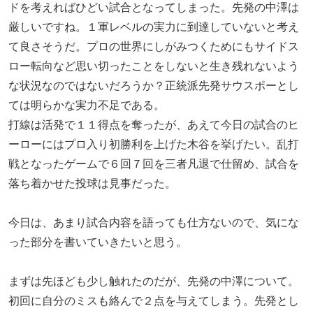
ドを考えればひどい試合となってしまった。先発の中澤は
厳しいですね。１軍レベルの実力に到達していないと考え
て良さそうだ。プロの世界にしがみつくためにもサイドス
ロー転向など思い切ったことをしないと生き残れないよう
な状況なのではないだろうか？正統派先発サウスポーとし
ては明らかな実力不足である。
打線は活発で１１得点を奪ったが、あえて今日の試合のヒ
ーローにはプロ入り初勝利を上げた木谷を挙げたい。乱打
戦となったゲームで６回７回を三者凡退で仕留め、試合を
落ち着かせた投球は見事だった。
今日は、あまり試合内容を語っても仕方ないので、気にな
った部分を書いていきたいと思う。
まずは先ほども少し触れたのだが、先発の中澤について。
初回に自分のミスも絡んで２点を与えてしまう。先発とし