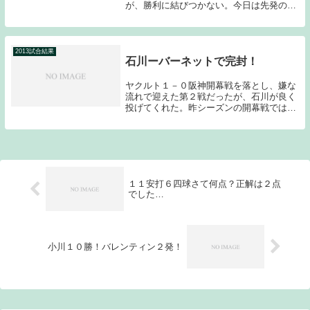
が、勝利に結びつかない。今日は先発の古
野の大乱調が響き、最後まで勝ち越すこと
が出来なかった。いよいよバレンティンの
ホームラン記録しか注目されない状況にな
ってきてしま...
2013試合結果
石川ーバーネットで完封！
ヤクルト１－０阪神開幕戦を落とし、嫌な
流れで迎えた第２戦だったが、石川が良く
投げてくれた。昨シーズンの開幕戦ではあ
わやノーヒットノーランという快投を見せ
てくれたが、今日も援護点が初回の１回だ
けだったことを考えると昨シーズンの開幕
戦に負けず劣...
１１安打６四球さて何点？正解は２点
でした…
小川１０勝！バレンティン２発！