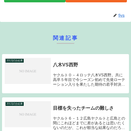
fiys
関連記事
2013試合結果
八木VS西野
ヤクルト０－４ロッテ八木VS西野。共に
高卒５年目で今シーズン初めて先発ローテ
ーション入りを果たした期待の若手対決で
ある。試合前までの成績は、八木が９試合
に登板し１勝４敗、防御率２．５３。西野
は９試合に登板して５勝１敗、防御率は
２．６２。防御...
2013試合結果
目標を失ったチームの難しさ
ヤクルト６－１２広島ヤクルトと広島との
間にこれほどまでに差があるとは思いたく
ないのだが、これが順当な結果なのだろ