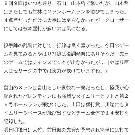
８回９回はいつも通り、石山ー山本哲で繋いだが、山本哲
はまたしても堂林に２ランホームランを浴びてしまった。
４点差だっただけに大事には至らなかったが、クローザー
にしては被本塁打が多いのは気になる。
投手陣の乱調に対して、打線は良く繋がった。今日のゲー
ムを見てみるとやはり打線は復調傾向にありそうだ。先日
のゲームではチャンスで１本が出なかったが…（やはり巨
人はセリーグの中では実力が抜けていますね。）
畠山の３ランは畠山らしい豪快な一発だったし、怪我が心
配されたバレンティンにも強烈なタイムリーヒットと第２
９号ホームランが飛び出した。上田は猛打賞、川端にもタ
イムリー３ベースが飛び出すなどチーム全体で１４安打を
記録した。
明日明後日は大竹、前田健の先発が予想され簡単には打て