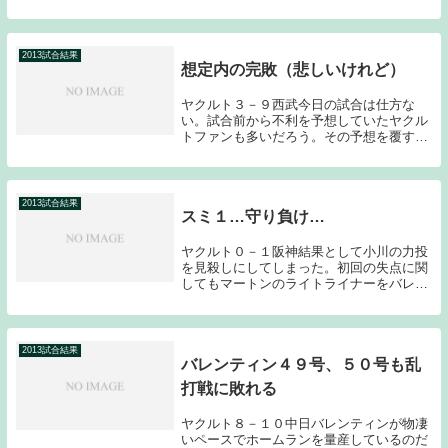
う。目標を失ったヤクルトとCS争いの真
っ只中にいる広島との３連戦は広島の３連
勝に終わった。ここ最近のゲーム内容に選
手達はどんな思...
2013試合結果
想定内の完敗（悲しいけれど）
ヤクルト３－９西武今日の試合は仕方な
い。試合前から不利を予想していたヤクル
トファンも多いだろう。その予想を覆すよ
うな徳山の好投に微かな期待を寄せたのだ
が…流石に甘かった。昨日のブログに書い
た通り、今日の完敗よりも昨日の惜敗があ
まりに痛かった...
2013試合結果
スミ１…守り負け…
ヤクルト０－１阪神結果として小川の力投
を見殺しにしてしまった。初回の失点に関
してもマートンのライトライナーをバレン
ティンが落球してしまったものだけにもっ
たいなかった。これで３連敗となったのだ
が、いずれも１点差のゲームであり、非常
にもったいな...
2013試合結果
バレンティン４９号、５０号も乱
打戦に敗れる
ヤクルト８－１０中日バレンティンが物凄
いペースでホームランを量産しているのだ