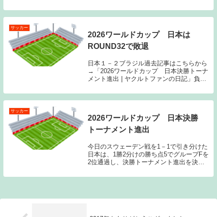
幕前の日本サッカー界の空気感をわずかな
がらだが記憶している世代である。当時の
日本サッカー界に一般人が触れる機会と言
えば、「高校...
サッカー
2026ワールドカップ 日本は
ROUND32で敗退
日本１－２ブラジル過去記事はこちらから
→「2026ワールドカップ 日本決勝トーナ
メント進出 | ヤクルトファンの日記」負け
たら終わりの決勝トーナメントの初戦で過
去5回の優勝を誇るサッカー王国ブラジル
と対戦することになった。世界トップの強
豪国...
サッカー
2026ワールドカップ 日本決勝
トーナメント進出
今日のスウェーデン戦を1－1で引き分けた
日本は、1勝2分けの勝ち点5でグループFを
2位通過し、決勝トーナメント進出を決め
た。これで3大会連続の決勝トーナメント
進出である。今大会は、出場チーム数が増
え、決勝トーナメントに勝ち上がってもベ
スト3...