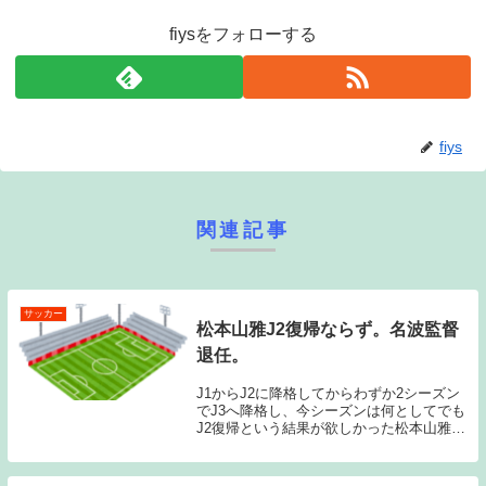
fiysをフォローする
fiys
関連記事
サッカー
松本山雅J2復帰ならず。名波監督
退任。
J1からJ2に降格してからわずか2シーズン
でJ3へ降格し、今シーズンは何としてでも
J2復帰という結果が欲しかった松本山雅だ
ったのだが、J3で4位に終わり、J２に昇格
することは叶わなかった。2位藤枝とは勝
ち点1差という僅差ではあるのだが、3シ...