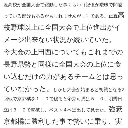
境高校が全国大会で躍動した事くらい（記憶が曖昧で間違
高
っている部分もあるかもしれませんが…）である。正直
校野球以上に全国大会で上位進出がイ
メージ出来ない状況が続いていた。
今大会の上田西についてもこれまでの
長野県勢と同様に全国大会の上位に食
い込むだけの力があるチームとは思っ
ていなかった。
しかし大会が始まると初戦となる2
回戦で京都橘を１－０で破ると帝京可児は５－０、明秀日
強豪
立は３－２で撃破し、ベスト４へ進出して見せた。
京都橘に勝利した事で勢いに乗り、実