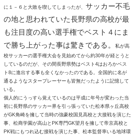
サッカー不毛
に１－６と大敗を喫してしまったが、
の地と思われていた長野県の高校が最
も注目度の高い選手権でベスト４にま
で勝ち上がった事は驚きである。
私が高
校サッカーの選手権大会を見始めてから約30年が経とうと
しているのだが、その間長野県勢はベスト4はおろかベス
ト8に進出する事も全くなかったのである。全国的に名が
通るようなスタープレーヤーも皆無だったように記憶して
いる。
個人的にうっすら覚えているのは平成に年号が変わった当
初に長野県のサッカー界を引っ張っていた松本県ヶ丘高校
がGK角崎を擁して当時の強豪校国見高校と大接戦を演じた
事、松商学園が高山とPK専門GK望月を擁して帝京高校と
PK戦にもつれ込む接戦を演じた事、松本監督率いる地球環