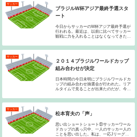
サッカー
ブラジルW杯アジア最終予選スタ
ート
今日からサッカーのW杯アジア最終予選が
行われる。最近は、以前に比べてサッカー
観戦に力を入れることはなくなってきたの
だが、今回の日本代表メンバーは中々魅力
的なメンバーが揃ったのではないかと感じ
ている。最終予選の序盤３試合に臨むメン
バーは、以下...
サッカー
２０１４ブラジルワールドカップ
組み合わせが決定
日本時間の今日未明にブラジルワールドカ
ップの組み合わせ抽選会が行われた。リア
ルタイムで見ることが出来たのだが、今大
会は強豪国が順当に予選を突破してきた印
象があり、グループリーグから非常に面白
い大会になりそうな予感がする。それでは
組み合わせの...
サッカー
松本育夫の「声」
思い出ショートショート㉛サッカーワール
ドカップの真っ只中、一人のサッカー人の
ことを思い出した。私は、一応Jリーグ開