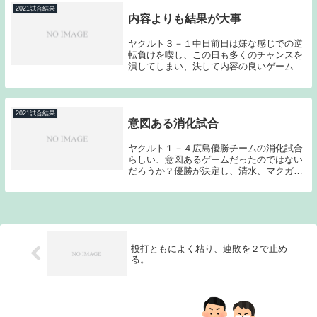
戦の山場とな...
2021試合結果
内容よりも結果が大事
ヤクルト３－１中日前日は嫌な感じでの逆
転負けを喫し、この日も多くのチャンスを
潰してしまい、決して内容の良いゲームで
はなかったのだが、村上の逆方向への特大
2ランホームランやサイスニードの力投、
緊急登板となった大西の好リリーフなど優
勝に向けて「...
2021試合結果
意図ある消化試合
ヤクルト１－４広島優勝チームの消化試合
らしい、意図あるゲームだったのではない
だろうか？優勝が決定し、清水、マクガ
フ、川端らは登録を抹消し、ポストシーズ
ンに向けての準備の段階に入っている。奥
川の2桁勝利や川端の代打でのシーズン安
打記録への挑戦...
投打ともによく粘り、連敗を２で止め
る。