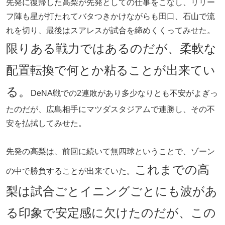
先発に復帰した高梨が先発としての仕事をこなし、リリー
フ陣も星が打たれてバタつきかけながらも田口、石山で流
れを切り、最後はスアレスが試合を締めくくってみせた。
限りある戦力ではあるのだが、柔軟な
配置転換で何とか粘ることが出来てい
る。
DeNA戦での2連敗があり多少なりとも不安がよぎっ
たのだが、広島相手にマツダスタジアムで連勝し、その不
安を払拭してみせた。
先発の高梨は、前回に続いて無四球ということで、ゾーン
これまでの高
の中で勝負することが出来ていた。
梨は試合ごとイニングごとにも波があ
る印象で安定感に欠けたのだが、この