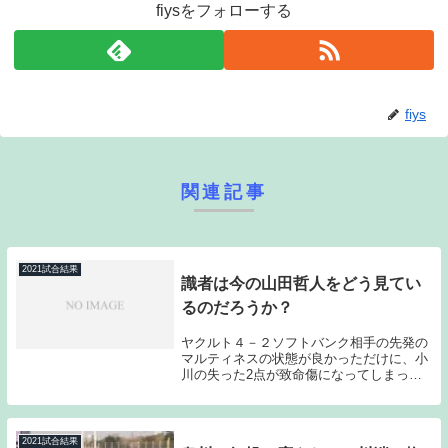
fiysをフォローする
fiys
関連記事
2021試合結果
識者は今の山田哲人をどう見てい
るのだろうか？
ヤクルト４－２ソフトバンク相手の先発の
マルティネスの状態が良かっただけに、小
川の失った2点が致命傷になってしまった
かな？とも感じていたのだが、そんなゲー
ムで爆発したのは山田だった。山田と言う
とどうしても2015年シーズン、2016年シー
ズン...
2021試合結果