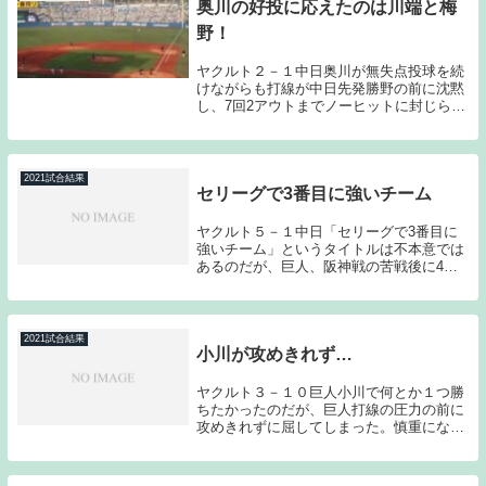
奥川の好投に応えたのは川端と梅
野！
ヤクルト２－１中日奥川が無失点投球を続
けながらも打線が中日先発勝野の前に沈黙
し、7回2アウトまでノーヒットに封じられ
ていたのだが、ここから代打宮本がチーム
初ヒットで出塁し、続く代打川端の先制2
ランホームランで奥川に勝ち投手の権利を
与えてみせ...
2021試合結果
セリーグで3番目に強いチーム
ヤクルト５－１中日「セリーグで3番目に
強いチーム」というタイトルは不本意では
あるのだが、巨人、阪神戦の苦戦後に4位
中日にしっかり連勝している点、小川の安
定した投球、繋がる打線、高津監督の積極
的な采配と巨人、阪神相手には出来ていな
い野球を他チ...
2021試合結果
小川が攻めきれず…
ヤクルト３－１０巨人小川で何とか１つ勝
ちたかったのだが、巨人打線の圧力の前に
攻めきれずに屈してしまった。慎重になる
あまりテンポが悪くなり、いい流れを序盤
で手放してしまった。巨人との3連戦、続
く阪神との3連戦がヤクルトにとって前半