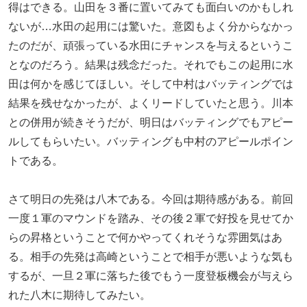
得はできる。山田を３番に置いてみても面白いのかもしれ
ないが…水田の起用には驚いた。意図もよく分からなかっ
たのだが、頑張っている水田にチャンスを与えるというこ
となのだろう。結果は残念だった。それでもこの起用に水
田は何かを感じてほしい。そして中村はバッティングでは
結果を残せなかったが、よくリードしていたと思う。川本
との併用が続きそうだが、明日はバッティングでもアピー
ルしてもらいたい。バッティングも中村のアピールポイン
トである。
さて明日の先発は八木である。今回は期待感がある。前回
一度１軍のマウンドを踏み、その後２軍で好投を見せてか
らの昇格ということで何かやってくれそうな雰囲気はあ
る。相手の先発は高崎ということで相手が悪いような気も
するが、一旦２軍に落ちた後でもう一度登板機会が与えら
れた八木に期待してみたい。