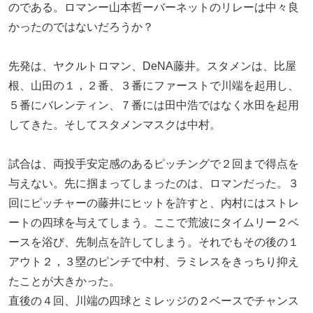
のである。ロマンー山本哲ーバーネットのリレーは中々良
かったのではないだろうか？
先発は、ヤクルトロマン、DeNA藤井。スタメンは、比屋
根、山田の１，２番、３番にファーストで川端を起用し、
５番にバレンティン、７番には田中浩ではなく水田を起用
してきた。そしてスタメンマスクは中村。
試合は、両投手安定感のあるピッチングで２回まで得点を
与えない。先に掴まってしまったのは、ロマンだった。３
回にピッチャーの藤井にヒットを許すと、内村にはストレ
ートの四球を与えてしまう。ここで荒波にタイムリー２ベ
ースを浴び、先制点を許してしまう。それでもその後の１
アウト２，３塁のピンチで中村、ラミレスをきっちり抑え
たことが大きかった。
直後の４回、川端の四球とミレッジの２ベースでチャンス