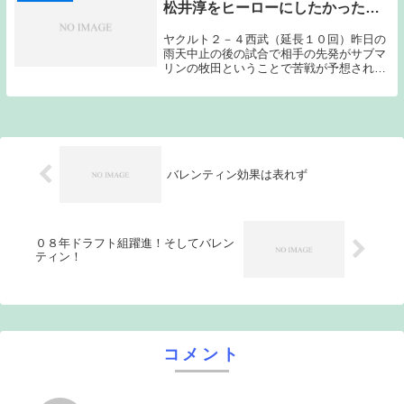
松井淳をヒーローにしたかった…
ヤクルト２－４西武（延長１０回）昨日の
雨天中止の後の試合で相手の先発がサブマ
リンの牧田ということで苦戦が予想された
が、ヤクルトの思惑通りに試合は進んでい
たと思う。それでも勝ちきれなかった。ヤ
クルトの先発は館山。初回から毎回のよう
にランナーを...
バレンティン効果は表れず
０８年ドラフト組躍進！そしてバレン
ティン！
コメント