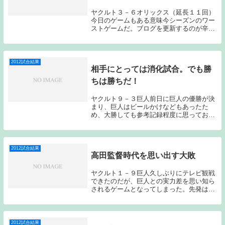
ヤクルト３－６オリックス（延長１１回）
今日のゲームもある意味今シーズンのワー
ストゲームだ。ブログを更新するのが辛い
ゲーム展開になってしまった。勝たなけれ
ばいけないゲームを落としてしまった。先
発は、ヤクルトロマン、オリックス木佐貫
で始まった。...
2012試合結果
相手にとっては消化試合。でも勝
ちは勝ちだ！
ヤクルト９－３巨人前日に巨人の優勝が決
まり、巨人はビールかけなどもあったた
め、大勝しても参考記録程度に思っておい
たほうが良いだろう。それでも勝ちは勝ち
である。石川に2か月半ぶりに白星がつい
たのは大きなことだ。ヤクルト石川、巨人
杉内で始まった...
2012試合結果
高田監督時代を思い出す大敗
ヤクルト１－９巨人久しぶりにテレビ観戦
できたのだが、巨人との実力差を思い知ら
されるゲームとなってしまった。先発は、
ヤクルト館山、巨人ホールトン。スタメン
は、1番ショート山田、2番センター上田、
3番レフトミレッジ、4番ファースト畠山、
5番サー...
2012試合結果