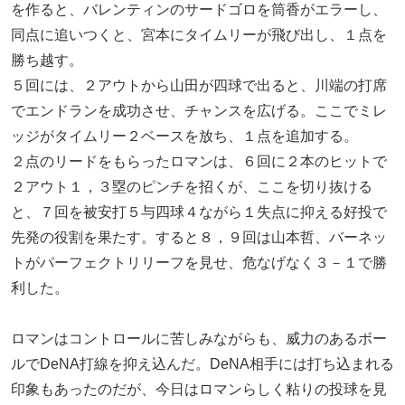
を作ると、バレンティンのサードゴロを筒香がエラーし、
同点に追いつくと、宮本にタイムリーが飛び出し、１点を
勝ち越す。
５回には、２アウトから山田が四球で出ると、川端の打席
でエンドランを成功させ、チャンスを広げる。ここでミレ
ッジがタイムリー２ベースを放ち、１点を追加する。
２点のリードをもらったロマンは、６回に２本のヒットで
２アウト１，３塁のピンチを招くが、ここを切り抜ける
と、７回を被安打５与四球４ながら１失点に抑える好投で
先発の役割を果たす。すると８，９回は山本哲、バーネッ
トがパーフェクトリリーフを見せ、危なげなく３－１で勝
利した。
ロマンはコントロールに苦しみながらも、威力のあるボー
ルでDeNA打線を抑え込んだ。DeNA相手には打ち込まれる
印象もあったのだが、今日はロマンらしく粘りの投球を見