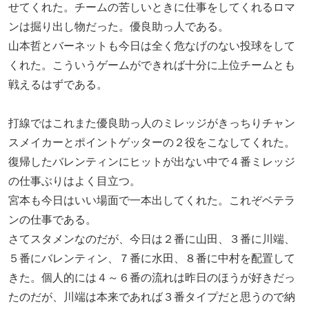
せてくれた。チームの苦しいときに仕事をしてくれるロマ
ンは掘り出し物だった。優良助っ人である。
山本哲とバーネットも今日は全く危なげのない投球をして
くれた。こういうゲームができれば十分に上位チームとも
戦えるはずである。
打線ではこれまた優良助っ人のミレッジがきっちりチャン
スメイカーとポイントゲッターの２役をこなしてくれた。
復帰したバレンティンにヒットが出ない中で４番ミレッジ
の仕事ぶりはよく目立つ。
宮本も今日はいい場面で一本出してくれた。これぞベテラ
ンの仕事である。
さてスタメンなのだが、今日は２番に山田、３番に川端、
５番にバレンティン、７番に水田、８番に中村を配置して
きた。個人的には４～６番の流れは昨日のほうが好きだっ
たのだが、川端は本来であれば３番タイプだと思うので納