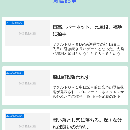
関連記事
2012試合結果
日高、バーネット、比屋根、福地
に拍手
ヤクルト８－６DeNA沖縄での第１戦は、
先日に引き続き長いゲームとなった。先発
が増渕と須田ということで８－６という結
果は、意外な結果ではないのだが、途中ま
で大勝ムードだっただけに何かすっきりし
ないゲームとなってしまった。それでも８
回、９回に...
2012試合結果
館山好投報われず
ヤクルト０－１中日試合前に宮本の登録抹
消が発表され、バレンティンもスタメンか
ら外れたこの試合、館山が安定感のある投
球を見せてチームを引っ張ったが、森野の
一発に泣くこととなってしまった。ヤクル
トの先発は、館山。中日は山内。ヤクルト
のスタメンは...
2012試合結果
暗い落とし穴に落ちる。深くなけ
れば良いのだが…