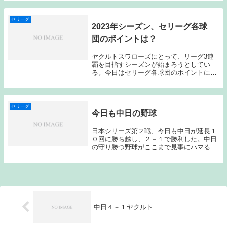
うことは難しいのだが、ここまでのキャン
プ、オープン戦で気になったセリーグの選
手を球団別に...
セリーグ
2023年シーズン、セリーグ各球
団のポイントは？
ヤクルトスワローズにとって、リーグ3連
覇を目指すシーズンが始まろうとしてい
る。今日はセリーグ各球団のポイントにつ
いて簡単に触れていきたい。昨シーズン前
に記していた記事も上記に貼り付けておく
ので、興味のある方は読み比べてもらいた
い。DeNA・...
セリーグ
今日も中日の野球
日本シリーズ第２戦、今日も中日が延長１
０回に勝ち越し、２－１で勝利した。中日
の守り勝つ野球がここまで見事にハマると
は…ソフトバンクがリーグ優勝したときに
書いたのだが、今年のソフトバンクはここ
１０年でも最強のチームなのではないか？
と考えている...
中日４－１ヤクルト