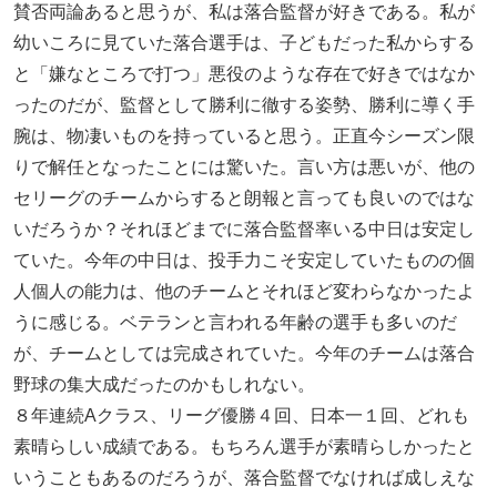
賛否両論あると思うが、私は落合監督が好きである。私が
幼いころに見ていた落合選手は、子どもだった私からする
と「嫌なところで打つ」悪役のような存在で好きではなか
ったのだが、監督として勝利に徹する姿勢、勝利に導く手
腕は、物凄いものを持っていると思う。正直今シーズン限
りで解任となったことには驚いた。言い方は悪いが、他の
セリーグのチームからすると朗報と言っても良いのではな
いだろうか？それほどまでに落合監督率いる中日は安定し
ていた。今年の中日は、投手力こそ安定していたものの個
人個人の能力は、他のチームとそれほど変わらなかったよ
うに感じる。ベテランと言われる年齢の選手も多いのだ
が、チームとしては完成されていた。今年のチームは落合
野球の集大成だったのかもしれない。
８年連続Aクラス、リーグ優勝４回、日本一１回、どれも
素晴らしい成績である。もちろん選手が素晴らしかったと
いうこともあるのだろうが、落合監督でなければ成しえな