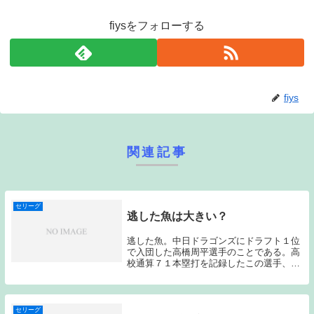
fiysをフォローする
fiys
関連記事
セリーグ
逃した魚は大きい？
逃した魚。中日ドラゴンズにドラフト１位
で入団した高橋周平選手のことである。高
校通算７１本塁打を記録したこの選手、私
のブログでもドラフト直前に何度か登場し
た選手である。ヤクルトも高く評価し、１
位で指名したのだが、抽選の末中日に奪わ
れてしまった...
セリーグ