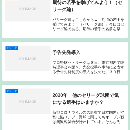
期待の若手を挙げてみよう！（セ
リーグ編）
パリーグ編はこちらから→「期待の若手を
挙げてみよう！（パリーグ編）」今日はセ
リーグ編である。期待の若手の名前を挙げ
てみたい。投手梅津 晃大（中日）・東洋
大三羽烏の中で「外れる」危険性が高い投
手だと勝手に思い込んでいたし、時間がか
かるタイプの...
セリーグ
予告先発導入
プロ野球セ・リーグは８日、東京都内で臨
時理事会を開き、先発投手を事前に公表す
る予告先発制度の導入を決めた。３０日開
幕の今季から実施する。ということで今シ
ーズンからセリーグでも予告先発がスター
トすることとなった。以前「開幕投手は誰
だ！」のタイ...
セリーグ
2020年 他のセリーグ球団で気
になる選手はいますか？
新型コロナウイルスの影響で日本国内が混
乱に陥り、プロ野球に関してもオープン戦
は無観客試合が行われている。そんな先が
見通せない状況下のもとで今シーズンを占