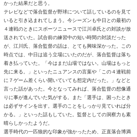
かった結果だと思う。
テレビなどで落合監督が野球について話しているのを見て
いると引き込まれてしまう。今シーズンも中日との最初の
４連戦のときにスポーツニュースで江川卓氏との対談が放
送されていた。試合前の練習中の短い時間の対談だった
が、江川氏、落合監督の話は、とても興味深かった。この
時点では、中日は追う立場にいたのだが、落合監督は落ち
着き払っていた。「今はまだ山場ではない。山場はもっと
先に来る。」といったニュアンスの言葉や「この４連戦前
に７ゲーム差くらい開いていても想定内だった。」などと
言った話があった。今となってみれば、落合監督の想像通
りに事が進んでいた気がする。また「選手は、困ったとき
は必ずサインを出す。選手のことをしっかり見ていれば分
かる。」といった話もしていた。監督としての洞察力も素
晴らしかったようだ。
選手時代の一匹狼的な印象が強かったため、正直落合博満