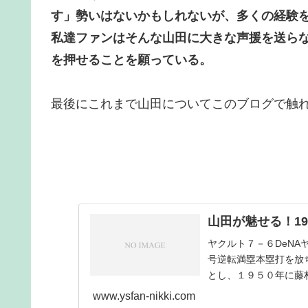
す」勢いはないかもしれないが、多くの経験
私達ファンはそんな山田に大きな声援を送ら
を押せることを願っている。
最後にこれまで山田についてこのブログで触
山田が魅せる！1
ヤクルト７－６DeN
号逆転満塁本塁打を放
とし、１９５０年に藤
の右打者としてシーズ..
www.ysfan-nikki.com