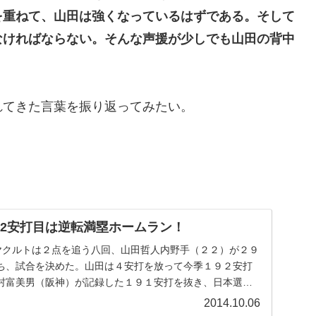
を重ねて、山田は強くなっているはずである。そして
なければならない。そんな声援が少しでも山田の背中
れてきた言葉を振り返ってみたい。
92安打目は逆転満塁ホームラン！
Aヤクルトは２点を追う八回、山田哲人内野手（２２）が２９
ち、試合を決めた。山田は４安打を放って今季１９２安打
村富美男（阪神）が記録した１９１安打を抜き、日本選手
.
2014.10.06