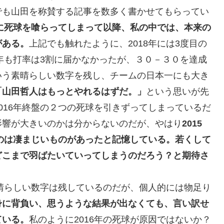
でも山田を称賛する記事を数多く書かせてもらってい
貞に死球を喰らってしまって以降、私の中では、本来の
がある。
上記でも触れたように、2018年には3度目の
9年も打率は3割に届かなかったが、３０－３０を達成
点という素晴らしい数字を残し、チームの日本一にも大き
「山田哲人はもっとやれるはずだ。」
という思いが先
016年終盤の２つの死球を引きずってしまっているだ
影響が大きいのかは分からないのだが、やはり
2015
ものは凄まじいものがあったと記憶している。若くして
どこまで羽ばたいていってしまうのだろう？と期待さ
素晴らしい数字は残しているのだが、個人的には物足り
身に背負い、思うような結果が出なくても、言い訳せ
ている。
私のように2016年の死球が原因ではないか？