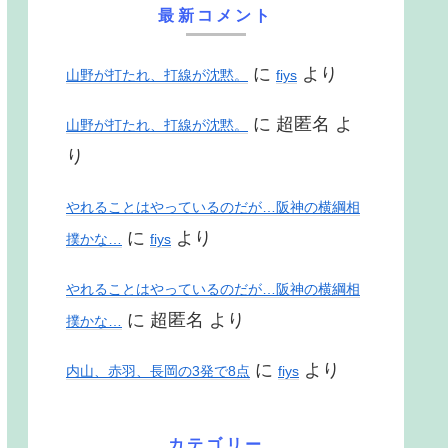
最新コメント
に
より
山野が打たれ、打線が沈黙。
fiys
に
超匿名
よ
山野が打たれ、打線が沈黙。
り
やれることはやっているのだが…阪神の横綱相
に
より
撲かな…
fiys
やれることはやっているのだが…阪神の横綱相
に
超匿名
より
撲かな…
に
より
内山、赤羽、長岡の3発で8点
fiys
カテゴリー