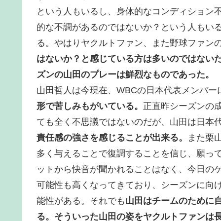
という人もいるし、身体的なコンディション
的な不調があるのではないか？という人もい
る。やはりヤクルトファン、また野球ファン
はないか？と感じている方は多いのではないだろ
ズンの山田のプレーは鮮烈なものであった。
山田哲人は今現在、WBCの日本代表メンバー
形で苦しみもがいている。
正直昨シーズンの
ても全く不思議ではないのだが、山田は日本
責任感の強さを感じることが出来る。
また栗
多く与えることで復調することを信じ、願っ
ットから快音が聞かれることはなく、今日の
可能性も高くなってきており、シーズンに向
能性がある。それでも
山田はチームのために自
る。そういった山田の姿をヤクルトファンは