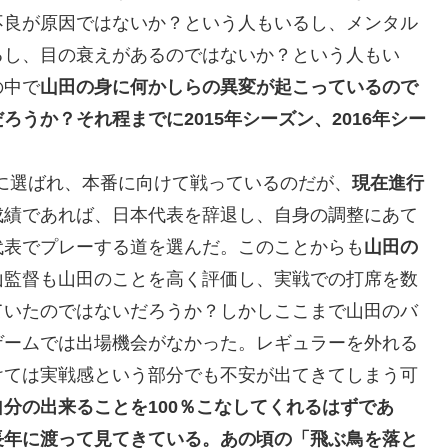
不良が原因ではないか？という人もいるし、メンタル
るし、目の衰えがあるのではないか？という人もい
の中で
山田の身に何かしらの異変が起こっているので
うか？それ程までに2015年シーズン、2016年シー
に選ばれ、本番に向けて戦っているのだが、
現在進行
成績であれば、日本代表を辞退し、自身の調整にあて
代表でプレーする道を選んだ。このことからも
山田の
山監督も山田のことを高く評価し、実戦での打席を数
ていたのではないだろうか？しかしここまで山田のバ
ゲームでは出場機会がなかった。レギュラーを外れる
けては実戦感という部分でも不安が出てきてしまう可
分の出来ることを100％こなしてくれるはずであ
長年に渡って見てきている。あの頃の「飛ぶ鳥を落と