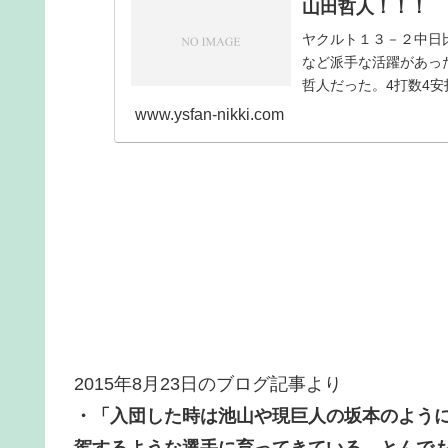
山田哲人！！！
ヤクルト１３－２中日
など派手な活躍があっ
哲人だった。4打数4
みせた。昨日の最終...
www.ysfan-nikki.com
2015年8月23日のブログ記事より
・「入団した時は池山や現巨人の坂本のよう