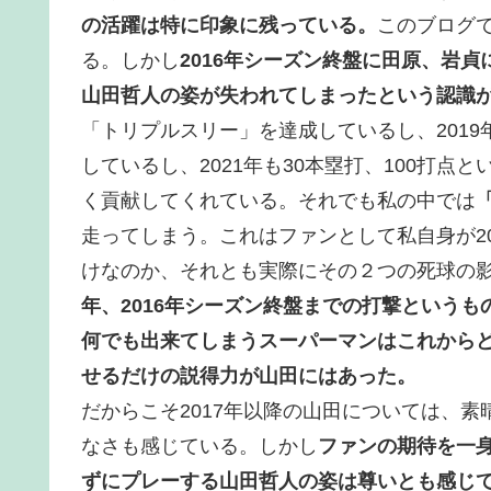
の活躍は特に印象に残っている。
このブログ
る。しかし
2016年シーズン終盤に田原、岩
山田哲人の姿が失われてしまったという認識
「トリプルスリー」を達成しているし、201
しているし、2021年も30本塁打、100打
く貢献してくれている。それでも私の中では
走ってしまう。これはファンとして私自身が2
けなのか、それとも実際にその２つの死球の
年、2016年シーズン終盤までの打撃という
何でも出来てしまうスーパーマンはこれから
せるだけの説得力が山田にはあった。
だからこそ2017年以降の山田については、
なさも感じている。しかし
ファンの期待を一
ずにプレーする山田哲人の姿は尊いとも感じ