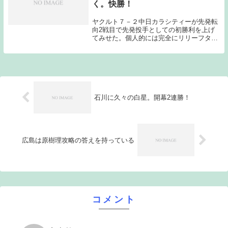
く。快勝！
ヤクルト７－２中日カラシティーが先発転
向2戦目で先発投手としての初勝利を上げ
てみせた。個人的には完全にリリーフタイ
プの投手だと思っていたのでここ数試合の
長いイニングの投球内容に驚いている。リ
リーフ時代に比べてコントロールに苦しむ
場面が減り、...
石川に久々の白星。開幕2連勝！
広島は原樹理攻略の答えを持っている
コメント