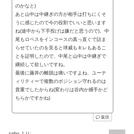
のかなと)
あと山中は中継ぎの方が相手は打ちにくそ
うに感じたので今の役割でいいと思います
ね(途中から下手投げは嫌だと思うので)。中
尾もロペスをインコースの真っ直ぐで詰ま
らせていたのを見ると球威もキレもあるこ
とを証明したので、中尾と山中は中継ぎで
継続して欲しいですね。
最後に藤井の離脱は痛いですよね、ユーテ
ィリティーで複数のボジション守れるのは
貴重でしたからね(変わりは谷内か捕手かど
ちらかですかね)
返信
sabo
より: