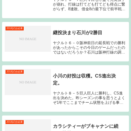
が崩れ、打線は打てども打てども得点に繋
がらず、8連敗、借金8の最下位で前半戦を
終えることとなった。昨シーズン96敗で最
下位に沈んだチームを立て直すのは一筋縄
ではいかないことは予想していたし、今シ
ーズンの...
2018試合結果
継投決まり石川が2勝目
ヤクルト６－０阪神前日の延長戦での勝利
があったからこその今日のゲームだったの
ではないだろうか？石川は阪神打線の調子
の悪さにも助けられた部分はあったかと思
うが、6回2アウトまでよく粘ってくれた。
そしてピンチで登板した近藤が良い仕事を
してくれた...
2018試合結果
小川の好投は収穫。CS進出決
定。
ヤクルト８－５巨人巨人に勝利し、CS進
出を決めた。昨シーズンの事を思うとよく
ぞ1年でここまでチーム状態を上げる事が
出来たと感じる。次は2位を確保し、１st
ステージをホーム神宮で戦える状況を作っ
てもらいたい。そしてCSに向けて状態が
心配された...
2018試合結果
カラシティーがブキャナンに続