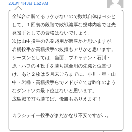
2018年4月3日 1:52 AM
全試合に勝てるワケがないので敗戦自体はヨシと
して、１回裏の段階で敗戦濃厚な投球内容では先
発投手としての資格はないでしょう。
次は山中投手の先発起用が濃厚かと思いますが、
岩橋投手か高橋投手の抜擢もアリかと思います。
シーズンとしては、当面、ブキャナン・石川・
原・ハフの４投手を勝ち試合用の先発と位置づ
け、あと２枚は５月末ごろまでに、小川・星・山
中・岩橋・高橋投手らでメドが立てば昨年のよう
なダントツの最下位はないと思います。
広島戦で打ち勝てば、優勝もありえます！
カラシテイー投手がまだかなり不安ですが…。