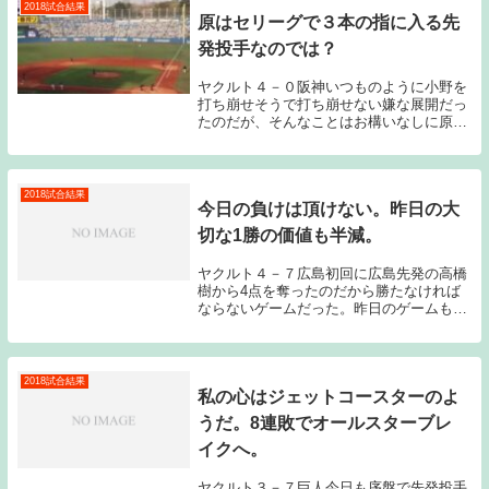
2018試合結果
原はセリーグで３本の指に入る先
発投手なのでは？
ヤクルト４－０阪神いつものように小野を
打ち崩せそうで打ち崩せない嫌な展開だっ
たのだが、そんなことはお構いなしに原が
圧巻の投球を披露してくれた。先発に復帰
してからの原の投球は安定感抜群である。
被安打、与四死球が少なく奪三振が増え、
長いイニング...
2018試合結果
今日の負けは頂けない。昨日の大
切な1勝の価値も半減。
ヤクルト４－７広島初回に広島先発の高橋
樹から4点を奪ったのだから勝たなければ
ならないゲームだった。昨日のゲームもそ
うだったのだが、広島はリーグ優勝が決ま
り、多少メンバーを落としてゲームに臨ん
でいた。ヤクルトはまだCS進出が決まっ
ていない状況...
2018試合結果
私の心はジェットコースターのよ
うだ。8連敗でオールスターブレ
イクへ。
ヤクルト３－７巨人今日も序盤で先発投手