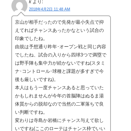
k
より:
2018年4月2日 11:48 AM
京山が相手だったので先発が最小失点で抑
えてればチャンスあったかなという試合の
印象でしたね。
由規は予想通り昨年･オープン戦と同じ内容
でしたね、試合の入りから四球3つで満塁で
は野手陣も集中力が続かないですね(スタミ
ナ･コントロール･球種と課題が多すぎで今
後も厳しいですね)。
本人はもう一度チャンスあると思っていた
かもしれませんが今年の首脳陣はぬるま湯
体質からの脱却なので当然の二軍落ちで良
い判断ですね。
変わりは寺島か岩橋にチャンス与えて欲し
いですね(ここのローテはチャンス枠でいい