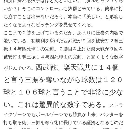
精度に操れる投手はほとんどいない。（ダルビッシュくら
いか？）そこにコントロールも抜群と来ている。簡単に打
ち崩すことは出来ないだろう。本当に「美しい」と形容し
たくなるようなピッチングを見せてくれる。
ここまで２勝を上げているのだが、あまりに圧巻の内容で
驚いている。初勝利を挙げた西武戦が９回を被安打２奪三
振１４与四死球１の完封。２勝目を上げた楽天戦が９回を
被安打１奪三振１４与四死球１の完封。と驚くような数字
西武戦、楽天戦共に１４個
が並んでいる。
と言う三振を奪いながら球数は１２０
球と１０６球と言うことで非常に少な
い。これは驚異的な数字である。
ストラ
イクゾーンでもボールゾーンでも勝負が出来、バッターを
打ち取る術、三振を奪う術に長けている証拠となるものだ