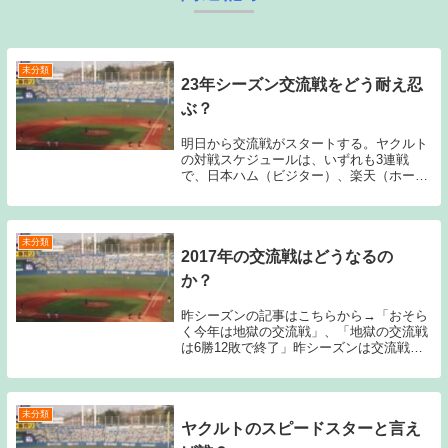
未分類
23年シーズン交流戦をどう耐え忍
ぶ？
明日から交流戦がスタートする。ヤクルト
の対戦スケジュールは、いずれも3連戦
で、日本ハム（ビジター）、楽天（ホー
ム）、ロッテ（ビジター）、西武（ビジタ
ー）、ソフトバンク（ホーム）、オリック
ス（ホーム）という並びになっている。例
年の交流戦前であ...
未分類
2017年の交流戦はどうなるの
か？
昨シーズンの記事はこちらから→「おそら
く今年は地獄の交流戦」、「地獄の交流戦
は6勝12敗で終了」昨シーズンは交流戦開
幕直前のチーム状態があまりに良くなかっ
たため、交流戦前の事前記事でかなり厳し
い交流戦になるのではないか？という主旨
の記事を書...
未分類
ヤクルトのスピードスターと言え