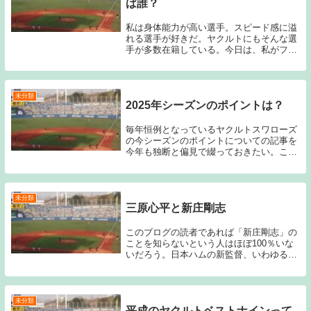
ば誰？
私は身体能力が高い選手。スピード感に溢
れる選手が好きだ。ヤクルトにもそんな選
手が多数在籍している。今日は、私がファ
ンになってからのスピードスターを数人挙
げてみたい。最初に好きになったのは、笘
篠賢治だった。私の勝手なイメージだが、
「スピードス...
未分類
2025年シーズンのポイントは？
毎年恒例となっているヤクルトスワローズ
の今シーズンのポイントについての記事を
今年も独断と偏見で綴っておきたい。ここ
2シーズン5位と低迷しているヤクルトだ
が、スーパースター村上が2025年シーズン
オフにメジャー挑戦を表明しているため、
村上が在...
未分類
三原心平と新庄剛志
このブログの読者であれば「新庄剛志」の
ことを知らないという人はほぼ100％いな
いだろう。日本ハムの新監督、いわゆる
「BIGBOSS」である。一方で「三原心
平」という名前を聞いてピンと来ている読
者の方はどれ程いるだろうか？今回のブロ
グ記事のタ...
未分類
平成のヤクルトベストナインって