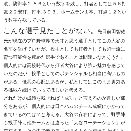
敗、防御率２.８６という数字を残し、打者としては５６打
数２２安打、打率.３９３、ホームラン１本、打点１２とい
う数字を残している。
こんな選手見たことがない。
先日前田智徳
氏が現在のプロ野球界で天才と思う選手としてこの大谷の
名前を挙げていたが、投手としても打者としても超一流に
育つ可能性を秘めた選手であることは間違いなさそうだ。
個人的には高校時代から打者大谷により強い魅力を感じて
いたのだが、投手としてのポテンシャルも相当に高いもの
がある。怪我の心配はあるが、私としてはこのまま勇気あ
る挑戦を続けていってほしいと考える。
どれだけの成績を残せれば「成功」と言えるのか難しい部
分もあるが、個人的には日本ハムのチーム成績にかかって
きているのでは？と考える。大谷の存在によって、野手陣
も投手陣も他チームとは違った「大谷ローテーション」が
存在する。その中で他の選手が思うような成績を上げられ