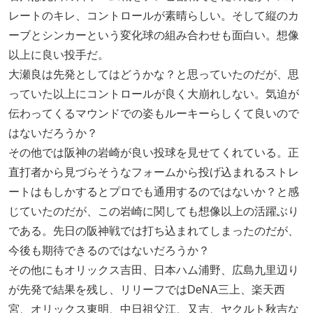
レートのキレ、コントロールが素晴らしい。そして縦のカ
ーブとシンカーという変化球の組み合わせも面白い。想像
以上に良い投手だ。
大瀬良は先発としてはどうかな？と思っていたのだが、思
っていた以上にコントロールが良く大崩れしない。気迫が
伝わってくるマウンドでの姿もルーキーらしくて良いので
はないだろうか？
その他では阪神の岩崎が良い投球を見せてくれている。正
直打者から見づらそうなフォームから投げ込まれるストレ
ートはもしかするとプロでも通用するのではないか？と感
じていたのだが、この岩崎に関しても想像以上の活躍ぶり
である。先日の阪神戦では打ち込まれてしまったのだが、
今後も期待できるのではないだろうか？
その他にもオリックス吉田、日本ハム浦野、広島九里辺り
が先発で結果を残し、リリーフではDeNA三上、楽天西
宮、オリックス東明、中日祖父江、又吉、ヤクルト秋吉な