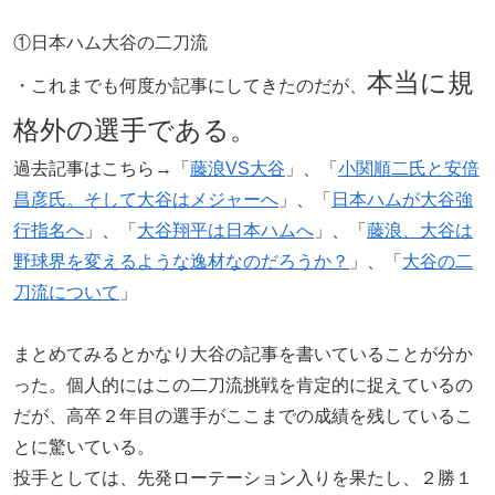
①日本ハム大谷の二刀流
本当に規
・これまでも何度か記事にしてきたのだが、
格外の選手である。
過去記事はこちら→「
藤浪VS大谷
」、「
小関順二氏と安倍
昌彦氏。そして大谷はメジャーへ
」、「
日本ハムが大谷強
行指名へ
」、「
大谷翔平は日本ハムへ
」、「
藤浪、大谷は
野球界を変えるような逸材なのだろうか？
」、「
大谷の二
刀流について
」
まとめてみるとかなり大谷の記事を書いていることが分か
った。個人的にはこの二刀流挑戦を肯定的に捉えているの
だが、高卒２年目の選手がここまでの成績を残しているこ
とに驚いている。
投手としては、先発ローテーション入りを果たし、２勝１