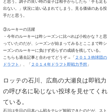
と思う。調子の良い時の金子は相手からしたら「手も足も
出ない。」状況に追い込まれてしまう。見る価値のある投
手だと思う。
③ルーキーの活躍
・今年のルーキーは昨シーズンに比べれば小粒かな？と思
っていたのだが、シーズンが始まってみるとここまで昨シ
ーズンのルーキーに負けず劣らずの成績を残している。
こちらも過去記事と合わせてどうぞ→「
２０１３他球団の
ドラフト
」、「
２０１４年ドラフト即戦力予想
」
ロッテの石川、広島の大瀬良は即戦力
の呼び名に恥じない投球を見せてくれ
ている。
石川は先日の日本ハム戦をテレビ観戦できたのだが、スト