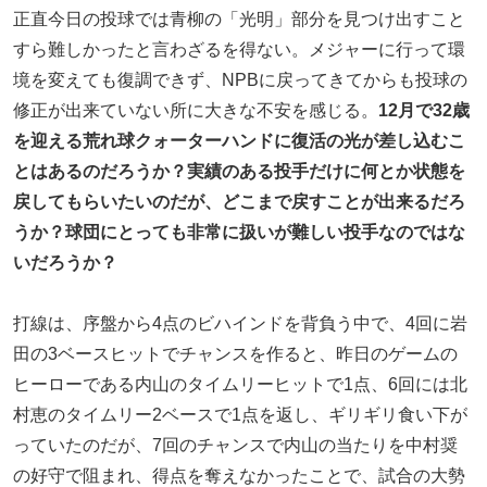
正直今日の投球では青柳の「光明」部分を見つけ出すこと
すら難しかったと言わざるを得ない。メジャーに行って環
境を変えても復調できず、NPBに戻ってきてからも投球の
修正が出来ていない所に大きな不安を感じる。
12月で32歳
を迎える荒れ球クォーターハンドに復活の光が差し込むこ
とはあるのだろうか？実績のある投手だけに何とか状態を
戻してもらいたいのだが、どこまで戻すことが出来るだろ
うか？球団にとっても非常に扱いが難しい投手なのではな
いだろうか？
打線は、序盤から4点のビハインドを背負う中で、4回に岩
田の3ベースヒットでチャンスを作ると、昨日のゲームの
ヒーローである内山のタイムリーヒットで1点、6回には北
村恵のタイムリー2ベースで1点を返し、ギリギリ食い下が
っていたのだが、7回のチャンスで内山の当たりを中村奨
の好守で阻まれ、得点を奪えなかったことで、試合の大勢