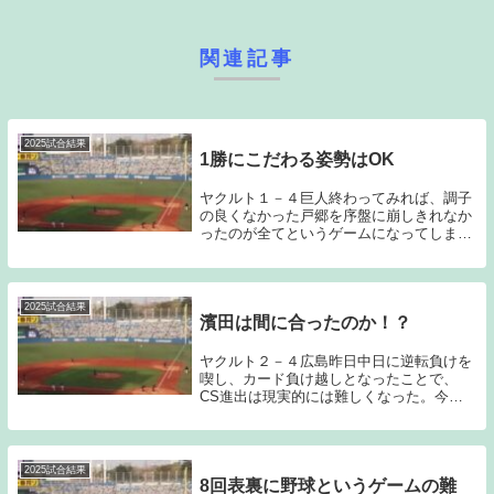
関連記事
2025試合結果
1勝にこだわる姿勢はOK
ヤクルト１－４巨人終わってみれば、調子
の良くなかった戸郷を序盤に崩しきれなか
ったのが全てというゲームになってしまっ
た。ヤクルトは現在最下位に沈み、リーグ
優勝の可能性は完全に消滅した。高津監督
の退任報道がなされ、CS進出もほぼ絶望
的な状況であ...
2025試合結果
濱田は間に合ったのか！？
ヤクルト２－４広島昨日中日に逆転負けを
喫し、カード負け越しとなったことで、
CS進出は現実的には難しくなった。今日
の広島戦も昨日のゲーム同様ちょっとした
ミスが失点に繋がってしまい、勝てる雰囲
気を感じないままゲームセットとなってし
まった。こうな...
2025試合結果
8回表裏に野球というゲームの難