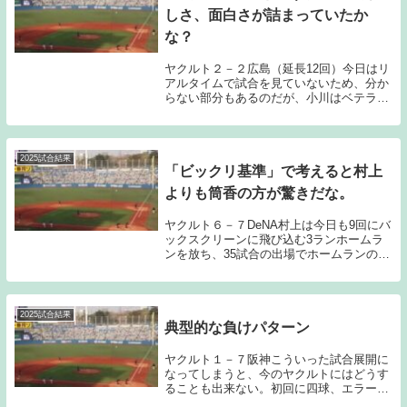
しさ、面白さが詰まっていたか
な？
ヤクルト２－２広島（延長12回）今日はリ
アルタイムで試合を見ていないため、分か
らない部分もあるのだが、小川はベテラン
らしいクレバーな投球を披露してくれたの
ではないだろうか？7回で96球を投げ、被
安打6与四死球3の1失点という数字が残っ
た。数...
2025試合結果
「ビックリ基準」で考えると村上
よりも筒香の方が驚きだな。
ヤクルト６－７DeNA村上は今日も9回にバ
ックスクリーンに飛び込む3ランホームラ
ンを放ち、35試合の出場でホームランの数
を18本まで増やしてみせた。驚異的なペー
スであることに違いはない。しかし「ビッ
クリ基準」で考えると私の中では筒香の5
６試...
2025試合結果
典型的な負けパターン
ヤクルト１－７阪神こういった試合展開に
なってしまうと、今のヤクルトにはどうす
ることも出来ない。初回に四球、エラーが
絡んだ中で先制点を許し、3回に2点を追加