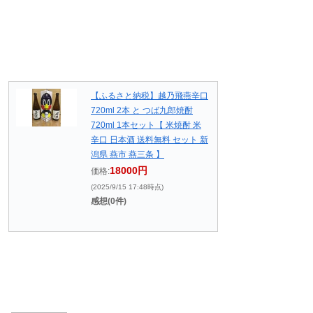
【ふるさと納税】越乃飛燕辛口
720ml 2本 と つば九郎焼酎
720ml 1本セット【 米焼酎 米
辛口 日本酒 送料無料 セット 新
潟県 燕市 燕三条 】
18000円
価格:
(2025/9/15 17:48時点)
感想(0件)