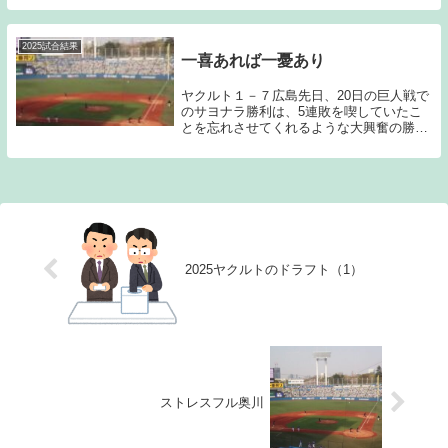
された時点でかなり厳しい展開になってし
まった。こうなると相手は積極的に仕掛け
ることが出...
2025試合結果
一喜あれば一憂あり
ヤクルト１－７広島先日、20日の巨人戦で
のサヨナラ勝利は、5連敗を喫していたこ
とを忘れさせてくれるような大興奮の勝利
だった。そして前回石川が登板した阪神戦
も石川に勝ち星が付いたことでいつも以上
に喜びを感じることが出来るゲームだっ
た。こんなゲ...
2025ヤクルトのドラフト（1）
ストレスフル奥川