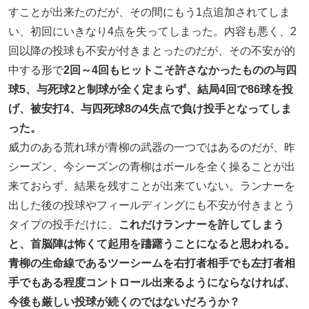
すことが出来たのだが、その間にもう1点追加されてしま
い、初回にいきなり4点を失ってしまった。内容も悪く、2
回以降の投球も不安が付きまとったのだが、その不安が的
中する形で
2回～4回もヒットこそ許さなかったものの与四
球5、与死球2と制球が全く定まらず、結局4回で86球を投
げ、被安打4、与四死球8の4失点で負け投手となってしま
った。
威力のある荒れ球が青柳の武器の一つではあるのだが、昨
シーズン、今シーズンの青柳はボールを全く操ることが出
来ておらず、結果を残すことが出来ていない。ランナーを
出した後の投球やフィールディングにも不安が付きまとう
タイプの投手だけに、
これだけランナーを許してしまう
と、首脳陣は怖くて起用を躊躇うことになると思われる。
青柳の生命線であるツーシームを右打者相手でも左打者相
手でもある程度コントロール出来るようにならなければ、
今後も厳しい投球が続くのではないだろうか？