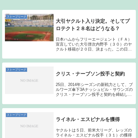
ストーブリーグ
大引ヤクルト入り決定。そしてプ
ロテクト２８名はどうなる？
日本ハムからフリーエージェント（ＦＡ）
宣言していた大引啓次内野手（３０）のヤ
クルト移籍が２０日、決まった。この日午
後、連絡を受けた松井編成部長は「うちに
来てくれるという連絡がありました。ホッ
としました。若い選手でセンターラインを
占められるよ...
ストーブリーグ
クリス・ナーブソン投手と契約
25日、2014年シーズンの新戦力として、ブ
ルワーズ傘下3Aナッシュビル・サウンズの
クリス・ナーブソン投手と契約を締結した
ことを発表します。ナーブソン投手は、
2000年ドラフト2位（全体53位）でセント
ルイス・カージナルスに入団。2004年...
ストーブリーグ
ライネル・エスピナルを獲得
ヤクルトは５日、前米大リーグ、レッズの
ライネル・エスピナル投手（３１）の獲得