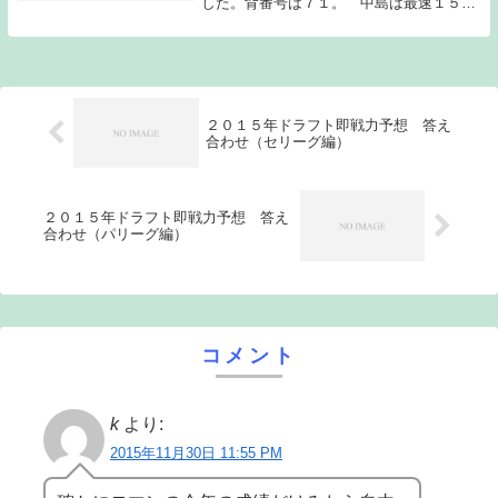
した。背番号は７１。 中島は最速１５０
キロの中継ぎ右腕で、今季２軍で１５試合
に登板し０勝１敗２セーブ、防御率２・４
０の成績を残している。高津投手コーチは
「ピリッとし...
２０１５年ドラフト即戦力予想 答え
合わせ（セリーグ編）
２０１５年ドラフト即戦力予想 答え
合わせ（パリーグ編）
コメント
k
より:
2015年11月30日 11:55 PM