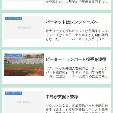
を発表した。１年契約で年俸６５万ドル
（約８７１０万円、推定）、背番号は「５
８」。ドミニカ共和国出身で１９０センチ
の長身右腕。メジャー通算２１９勝右腕、
ペドロ・マルテ...
ストーブリーグ
バーネットはレンジャーズへ
米大リーグでダルビッシュが所属するレン
ジャーズは１５日、ヤクルトから自由契約
となったトニー・バーネット投手（３２）
と２年契約を結んだと発表した。米メディ
アによると、２０１６年が１５０万ドル
（約１億８０００万円）、１７年が１７５
万ドル（約２億...
ストーブリーグ
ピーター・ランバート投手を獲得
ヤクルトが新外国人右腕のピーター・ラン
バート獲得発表！年俸2・4億円で背番号
「39」に決定 「チームのために全力を尽
くします」 - サンスポ昨日のマイク・バウ
マンに続いて、今日は、ピーター・ランバ
ートの獲得が発表された。バウマンは、パ
ワータ...
ストーブリーグ
中島が支配下登録
ヤクルトは２日、育成契約だった中島彰吾
投手（２３）を支配下登録したことを発表